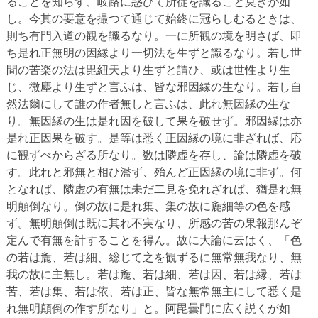
ることを知らず、岐路に惑ひて所従を識ること莫きが如
し。今其の要意を撮つて通じて始終に冠らしむるときは、
則ち有門入道の観を識るなり。一に所観の境を明さば、即
ち是れ正無明の因縁より一切法を生ずと識るなり。若し世
間の苦楽の法は毘紐天より生ずと謂ひ、或は世性より生
じ、微塵より生ずと言ふは、皆な邪因縁の生なり。若し自
然法爾にして誰の作者無しと言ふは、此れ無因縁の生な
り。無因縁の生は是れ因を破して果を破せず。邪因縁は亦
是れ正因果を破す。是等は悉く正因縁の境に非ざれば、応
に観ずべからざる所なり。数は隣虚を存し、論は隣虚を破
す。此れと邪無と相ひ濫ず、殆んど正因縁の境に非ず。何
となれば、隣虚の有無は未だ二見を免れざれば、猶是れ無
明顛倒なり。倒の故に是れ集、集の故に麁細等の色を感
ず。無明顛倒は既に其れ不実なり、所感の苦の果報那んぞ
定んで有無を計することを得ん。故に大論に云はく、「色
の若は麁、若は細、総じて之を観ずるに無常無我なり、無
我の故に主無し。若は麁、若は細、若は因、若は縁、若は
苦、若は集、若は依、若は正、皆な無常無主にして悉く是
れ無明顛倒の作す所なり」と。阿毘曇門に広く説くが如