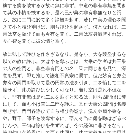
執する病を破するが故に無に非ず。中道の非有非無を聞き
て其の小情を扶するを、是れ已が典の非有非無なりと謂
ふ、故に二門に於て多く諍競を起す。若し中実の理心を聞
きて小と相ひ乖けば、則ち諍ひを起さず。何となれば、二
乗は空を翫びて而も今有を聞く。二乗は灰身滅智すれば、
今心智を聞くに彼の情と乖く、
故に執して諍ひを作さざるなり。是を小、大を陵盜するを
以ての故に諍ふ。大は小を奪ふとは、大乗の学者は共三乗
の人の空門と、非空非有門との名二乗に同じきを見て、深
意を見ず。即ち推して誑相不真宗に属す。但だ妙有と亦空
亦有の両門を取りて是の円常の法を引き、二を輸して二を
輸せず、此の諍ひは少しく可なり。若し空は是れ不但な
り、非有非無は是れ二辺を遮すと知るは、則ち四門倶に奪
にして、而も小は苦に二門を諍ふ。又た大乗の四門は名義
融ぜず、門門各諍ひて自ら相ひ呑噬す。況んや爾小乗を
や。野干、師子を陵奪するに、寧んぞ当に爾を噉はざるべ
けんや。三句は諍ひを生ずれば、今の経体に非ざるなり。
第四句は名義異にして而も体同じ、体に衆義ありて功用甚