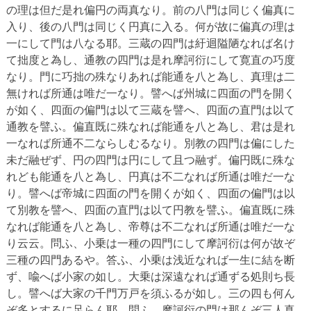
の理は但だ是れ偏円の両真なり。前の八門は同じく偏真に
入り、後の八門は同じく円真に入る。何が故に偏真の理は
一にして門は八なる耶。三蔵の四門は紆迴隘陋なれば名け
て拙度と為し、通教の四門は是れ摩訶衍にして寛直の巧度
なり。門に巧拙の殊なりあれば能通を八と為し、真理は二
無ければ所通は唯だ一なり。譬へば州城に四面の門を開く
が如く、四面の偏門は以て三蔵を譬へ、四面の直門は以て
通教を譬ふ。偏直既に殊なれば能通を八と為し、君は是れ
一なれば所通不二ならしむるなり。別教の四門は偏にした
未だ融ぜず、円の四門は円にして且つ融ず。偏円既に殊な
れども能通を八と為し、円真は不二なれば所通は唯だ一な
り。譬へば帝城に四面の門を開くが如く、四面の偏門は以
て別教を譬へ、四面の直門は以て円教を譬ふ。偏直既に殊
なれば能通を八と為し、帝尊は不二なれば所通は唯だ一な
り云云。問ふ、小乗は一種の四門にして摩訶衍は何が故ぞ
三種の四門あるや。答ふ、小乗は浅近なれば一生に結を断
ず、喩へば小家の如し。大乗は深遠なれば通ずる処則ち長
し。譬へば大家の千門万戸を須ふるが如し。三の四も何ん
ぞ多とするに足らん耶。問ふ、摩訶衍の門は那んぞ三人真