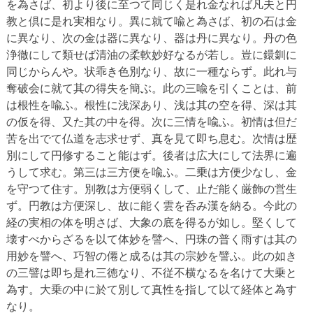
を為さば、初より後に至つて同じく是れ金なれば凡夫と円
教と倶に是れ実相なり。異に就て喩と為さば、初の石は金
に異なり、次の金は器に異なり、器は丹に異なり。丹の色
浄徹にして類せば清油の柔軟妙好なるが若し。豈に鐶釧に
同じからんや。状乖き色別なり、故に一種ならず。此れ与
奪破会に就て其の得失を簡ぶ。此の三喩を引くことは、前
は根性を喩ふ。根性に浅深あり、浅は其の空を得、深は其
の仮を得、又た其の中を得。次に三情を喩ふ。初情は但だ
苦を出でて仏道を志求せず、真を見て即ち息む。次情は歴
別にして円修すること能はず。後者は広大にして法界に遍
うして求む。第三は三方便を喩ふ。二乗は方便少なし、金
を守つて住す。別教は方便弱くして、止だ能く厳飾の営生
ず。円教は方便深し、故に能く雲を呑み漢を納る。今此の
経の実相の体を明さば、大象の底を得るが如し。堅くして
壊すべからざるを以て体妙を譬へ、円珠の普く雨すは其の
用妙を譬へ、巧智の僊と成るは其の宗妙を譬ふ。此の如き
の三譬は即ち是れ三徳なり、不従不横なるを名けて大乗と
為す。大乗の中に於て別して真性を指して以て経体と為す
なり。