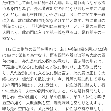
た幻空にして而も当に得べけん耶。即ち是れ両つながら捨
つるを門と為す。是れ通教即空の四門なり若し三乗共に稟
くれども、而も根性同じからざれば、各四句に於て第一義
に入る、故に此の四句を皆な名けて門と為す。故に青目の
注論に云はく、「諸法実相に三種あり」と。今是の三乗の
人同じく、此の門に入りて第一義を見るは、是れ即空の一
種なり。
[12]三に別教の四門を明さば、若し中論の偈を用ふれば亦
は名けて仮名と為すなり。而も四門を辨ぜば即ち大論の四
句の如し、亦た是れ此の四句の意なし。言ふ所の別とは、
下蔵通に異なるに七義あるが故に別なり、上円教に異な
り、又た歴別に中に入る故に別と言ふ。此の意は正しく大
経に出づ、但だ多く散説せり。今、乳等の喩に約して即ち
別の四門を顕はす。文に云はく、「仏性は乳に酪あり、石
中に金あり、力士の額珠の如し」と。即ち是れ有門なり。
若し石に金の性無く、乳に酪の性無く、衆生の仏性は猶ほ
虚空の如く、大般涅槃も空、迦毘羅城も空なりと明すは、
即ち是れ空門なり。又た云はく、「仏性は亦有亦無なり。