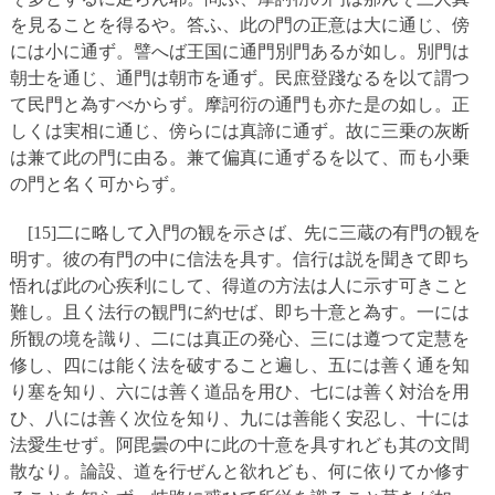
を見ることを得るや。答ふ、此の門の正意は大に通じ、傍
には小に通ず。譬へば王国に通門別門あるが如し。別門は
朝士を通じ、通門は朝市を通ず。民庶登踐なるを以て謂つ
て民門と為すべからず。摩訶衍の通門も亦た是の如し。正
しくは実相に通じ、傍らには真諦に通ず。故に三乗の灰断
は兼て此の門に由る。兼て偏真に通ずるを以て、而も小乗
の門と名く可からず。
[15]二に略して入門の観を示さば、先に三蔵の有門の観を
明す。彼の有門の中に信法を具す。信行は説を聞きて即ち
悟れば此の心疾利にして、得道の方法は人に示す可きこと
難し。且く法行の観門に約せば、即ち十意と為す。一には
所観の境を識り、二には真正の発心、三には遵つて定慧を
修し、四には能く法を破すること遍し、五には善く通を知
り塞を知り、六には善く道品を用ひ、七には善く対治を用
ひ、八には善く次位を知り、九には善能く安忍し、十には
法愛生せず。阿毘曇の中に此の十意を具すれども其の文間
散なり。論設、道を行ぜんと欲れども、何に依りてか修す