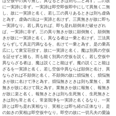
は空仮中の異り無し。異なるときは則ち二と為す。二の故
に一実諦に非ず。一実諦は即空即仮即中にして異無く二無
し、故に一実諦と名く。若し三の異りあるときは則ち虚偽
と為す、虚偽の法は一実諦と名けず。三異無きが故に即ち
一実諦なり。若し異なれば、即ち是れ顛倒未だ破せざれ
ば、一実諦に非ず。三の異り無きが故に顛倒無く、顛倒無
きが故に一実諦と名く。異なる者は一乗と名けず。三法異
ならずして具足円満なるを、名けて一乗と為す。是の乗高
広にして衆宝荘挍す。故に一実諦と名く。魔は別異の空仮
を証せずと雖も、而も能く別異の空仮を説く。若し空仮中
異ならざる者は、魔は説くこと能はず。魔の説くこと能は
ざるを一実諦と名く。若し空仮中異ならば顛倒と名け、異
ならざれば不顛倒と名く。不顛倒の故に煩悩無く、煩悩無
きが故に名けて浄と為す。煩悩無きときは則ち業無く、業
無きが故に名けて我と為す。業無きか故に報無く、報無き
が故に楽と名く。報無きときは則ち生死無く、生死無きと
きは則ち常と名く。常楽我浄を一実諦と名くるなり。一実
諦とは即ち是れ実相なり、実相とは即ち経の正体なり。是
の如きの実相は即空仮中なり。即空の故に一切凡夫の愛論