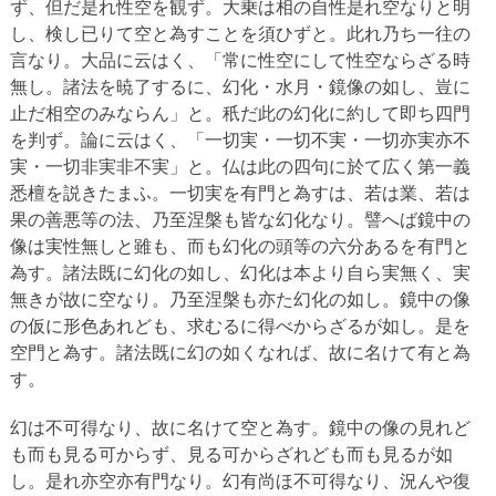
ず、但だ是れ性空を観ず。大乗は相の自性是れ空なりと明
し、検し已りて空と為すことを須ひずと。此れ乃ち一往の
言なり。大品に云はく、「常に性空にして性空ならざる時
無し。諸法を暁了するに、幻化・水月・鏡像の如し、豈に
止だ相空のみならん」と。秖だ此の幻化に約して即ち四門
を判ず。論に云はく、「一切実・一切不実・一切亦実亦不
実・一切非実非不実」と。仏は此の四句に於て広く第一義
悉檀を説きたまふ。一切実を有門と為すは、若は業、若は
果の善悪等の法、乃至涅槃も皆な幻化なり。譬へば鏡中の
像は実性無しと雖も、而も幻化の頭等の六分あるを有門と
為す。諸法既に幻化の如し、幻化は本より自ら実無く、実
無きが故に空なり。乃至涅槃も亦た幻化の如し。鏡中の像
の仮に形色あれども、求むるに得べからざるが如し。是を
空門と為す。諸法既に幻の如くなれば、故に名けて有と為
す。
幻は不可得なり、故に名けて空と為す。鏡中の像の見れど
も而も見る可からず、見る可からざれども而も見るが如
し。是れ亦空亦有門なり。幻有尚ほ不可得なり、況んや復