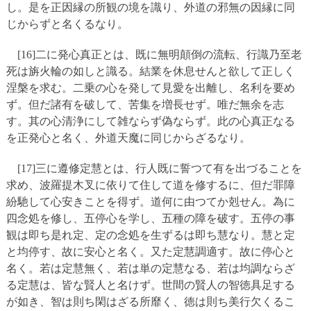
し。是を正因縁の所観の境を識り、外道の邪無の因縁に同
じからずと名くるなり。
[16]二に発心真正とは、既に無明顛倒の流転、行識乃至老
死は旃火輪の如しと識る。結業を休息せんと欲して正しく
涅槃を求む。二乗の心を発して見愛を出離し、名利を要め
ず。但だ諸有を破して、苦集を増長せず。唯だ無余を志
す。其の心清浄にして雑ならず偽ならず。此の心真正なる
を正発心と名く、外道天魔に同じからざるなり。
[17]三に遵修定慧とは、行人既に誓つて有を出づることを
求め、波羅提木叉に依りて住して道を修するに、但だ罪障
紛馳して心安きことを得ず。道何に由つてか剋せん。為に
四念処を修し、五停心を学し、五種の障を破す。五停の事
観は即ち是れ定、定の念処を生ずるは即ち慧なり。慧と定
と均停す、故に安心と名く。又た定慧調適す。故に停心と
名く。若は定慧無く、若は単の定慧なる、若は均調ならざ
る定慧は、皆な賢人と名けず。世間の賢人の智徳具足する
が如き、智は則ち閑はざる所靡く、徳は則ち美行欠くるこ