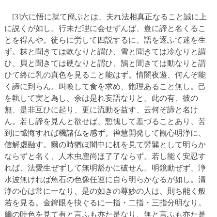
[3]六に悟に就て簡ぶとは、夫れ法相真正なること誠に上
に説くが如し。行未だ理に会せずんば、豈に諦と名くるこ
とを得んや。徒らに労して四説するに、語を逐ふて迷を生
ず。粖と聞きては軟なりと謂ひ、雪と聞きては冷なりと謂
ひ、貝と聞きては硬なりと謂ひ、鵠と聞きては動なりと謂
ひて終に乳の真色を見ること能はず。情闇夜遊、何んぞ能
く諦に到らん。叫喚して食を求め、飽理あること無し。己
を執して実と為し、余は是れ妄語なりと。此の有、彼の
無、是非互ひに起り、更に流動を益す、云何ぞ諦と名け
ん。若し諦を見んと欲せば、慙愧して羞づることあり、苦
到に懺悔すれば機諸仏を感ず。禅慧開発して観心明浄に、
信解虚融す。爾の時猶ほ闇中に杌を見て髣髴として明らか
ならずと名く、人木虫塵尚ほ了了ならず。若し能く安忍す
れば、法愛生ぜずして無明豁かに破せん。明鏡動ぜず、浄
水波無ければ魚石の色像任運に自ら明らかなるが如し。清
浄の心は常に一なり、是の如きの尊妙の人は、則ち能く般
若を見る。金錍眼を抉ぐるに一指・二指・三指分明なり。
爾の時色を見て有と言ふも亦た是なり、無と言ふも亦た是