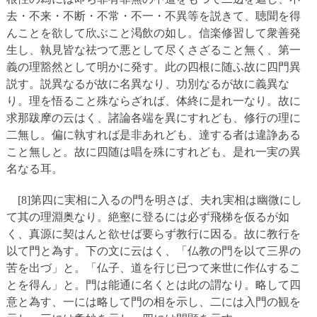
去・不来・不断・不常・不一・不異等を説きて、聴聞を得
んことを欲して欣ぶこと渇飲の如し。信楽修習して衆善発
生し、執見皆な祛つて悪として尽くさざること無く、第一
義の理豁然として明かに発す。此の四根に随ふ故に四門異
説す。説異なるが故に名異なり、功別なるが故に義異な
り。理を悟ること殊ならざれば、体終に是れ一なり。故に
求那跋摩の云はく、諸論各端を異にすれども、修行の理に
二無し。偏に執すれば是非あれども、達する者は違諍ある
こと無しと。故に四随は唱を殊にすれども、是れ一実の異
名なる耳。
[8]第四に実相に入るの門を明さば、夫れ実相は幽微にし
て其の理淵奥なり。絶壑に登るには必ず飛梯を仮るが如
く、真源に契はんと欲せば要らず教行に因る。故に教行を
以て門と為す。下の文に云はく、「仏教の門を以て三界の
苦を出づ」と。「仏子、道を行じ已つて来世に作仏するこ
とを得ん」と。門は能通に名くとは此の謂なり。略して四
意と為す、一には略して門の相を示し、二には入門の観を