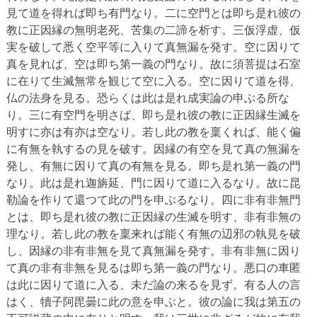
見て道を得れば即ち有門なり。二に空門とは即ち是れ彼の
教に正因縁の無明老死、苦集の二諦を析す。三仮浮虚、仮
実を破して悉く空平等に入りて真無漏を発す。空に因りて
真を見れば、空は即ち第一義の門なり。故に須菩提は石室
に在りて生滅無常を観じて空に入る。空に因りて道を得、
仏の法身を見る。恐らくは此は是れ成実論の申ぶる所な
り。三に有空門を明さば、即ち是れ彼の教に正因縁生滅を
明すに亦は有亦は空なり。若し此の教を稟くれば、能く偏
に有無を執するの見を破す。因縁の有空を見て真の無漏を
発し、有無に因りて真の有無を見る。即ち是れ第一義の門
なり。此は是れ迦旃延、門に因りて道に入るなり。故に昆
勒論を作りて還つて此の門を申ぶるなり。四に非有非無門
とは、即ち是れ彼の教に正因縁の生滅を明す、非有非無の
理なり。若し此の教を稟来れば能く有無の辺邪の執見を破
し、因縁の非有非無を見て真無漏を発す。非有非無に因り
て真の非有非無を見るは即ち第一義の門なり。悪口の車匿
は此に因りて道に入る、未だ論の来るを見ず。有る人の言
はく、犢子阿毘曇に此の意を申ぶと。彼の論に我は第五の