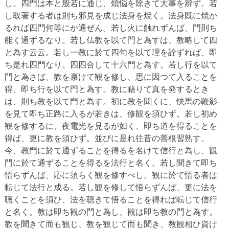
し。四門は本と般若に通じ、煩悩を除きて大事を辨ず。若
し取著する者は則ち邪見を成じ法身を焼く。法身既に焼か
るれば四門何等にか通ぜん。若し火に触れずんば、門則ち
能く通ずるなり。若し仏教を以て門と為すは、教略して四
と為す云云。若し一教に於て四句を以て理を詮ずれば、即
ち是れ四門なり。四四合して十六門と為す。若し行を以て
門と為さば、教を禀けて観を修し、思に因つて入ることを
得、即ち行を以て門と為す。教に藉りて真を発するとき
は、則ち教を以て門と為す。初に教を聞くに、快馬の鞭影
を見て即ち正路に入るが若きは、修観を須ひず。若し初め
観を修するに、夜電光を見るが如く、即ち道を得ることを
得ば、更に教を須ひず。並びに是れ往昔の善根習熟す。
今、教門に於て通ずることを得るを名けて信行と為し、観
門に於て通ずることを得るを法行と名く。若し聞きて即ち
悟らずんば、応に須らく観を修すべし。観に於て悟る者は
転じて法行と成る。若し観を修して悟らずんば、更に法を
聴くことを須ひ、法を聴きて悟ることを得れば転じて信行
と名く。教は即ち観の門と為し、観は即ち教の門と為す。
教を聞きて而も観じ、教を観じて而も聞き、教観相ひ資け