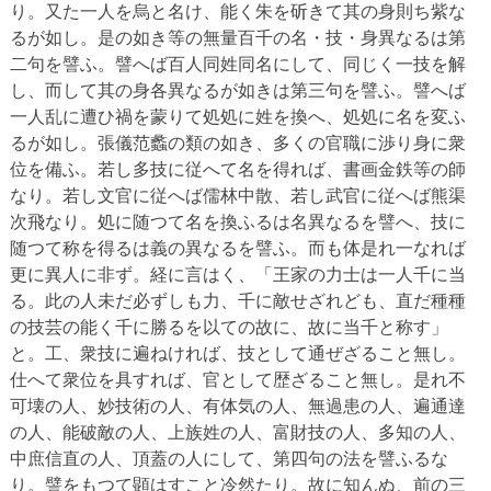
り。又た一人を烏と名け、能く朱を斫きて其の身則ち紫な
るが如し。是の如き等の無量百千の名・技・身異なるは第
二句を譬ふ。譬へば百人同姓同名にして、同じく一技を解
し、而して其の身各異なるが如きは第三句を譬ふ。譬へば
一人乱に遭ひ禍を蒙りて処処に姓を換へ、処処に名を変ふ
るが如し。張儀范蠡の類の如き、多くの官職に渉り身に衆
位を備ふ。若し多技に従へて名を得れば、書画金鉄等の師
なり。若し文官に従へば儒林中散、若し武官に従へば熊渠
次飛なり。処に随つて名を換ふるは名異なるを譬へ、技に
随つて称を得るは義の異なるを譬ふ。而も体是れ一なれば
更に異人に非ず。経に言はく、「王家の力士は一人千に当
る。此の人未だ必ずしも力、千に敵せざれども、直だ種種
の技芸の能く千に勝るを以ての故に、故に当千と称す」
と。工、衆技に遍ねければ、技として通ぜざること無し。
仕へて衆位を具すれば、官として歴ざること無し。是れ不
可壊の人、妙技術の人、有体気の人、無過患の人、遍通達
の人、能破敵の人、上族姓の人、富財技の人、多知の人、
中庶信直の人、頂蓋の人にして、第四句の法を譬ふるな
り。譬をもつて顕はすこと冷然たり。故に知んぬ、前の三