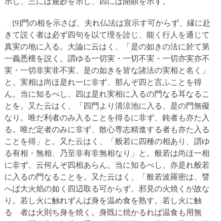
示し、三には麁妙を示し、四には開顕を示す。
[9]門の相を示さば、夫れ仏法は宣示す可からず、縁に赴
きて説く者は必ず四句を以て理を詮じ、能く行人を通じて
真実の地に入る。大論に云はく、「是の如きの法に於て第
一義悉檀を説く。謂ゆる一切実・一切不実・一切亦実亦不
実・一切非実非不実、是の如きを皆な諸法の実相と名く」
と。実相は尚ほ是れ一に非ず、那んぞ四と言ふことを得
ん。当に知るべし、四は是れ実相に入るの門なる耳なるこ
とを。又た云はく、「四門より清涼池に入る、是の門無礙
なり。唯だ利者のみ入ることを得るに非ず、鈍者も亦た入
る。唯だ定者のみに非ず、散心専志精進する者も亦た入る
ことを得」と。又た云はく、「般若に四種の相あり、謂ゆ
る有相・無相、乃至非有非無相なり」と。般若は尚ほ一相
に非ず、云何んぞ四相あらん。当に知るべし、亦是れ般若
に入るの門なることを。又た云はく、「般若波羅密は、譬
へば大火焰の如く四辺取る可からず。邪見の火焼くが故な
り。若し火に触れずんば身を温め食を熟す。若し火に触
るゝ者は火則ち身を焼く。身既に焼かるれば温食も用無