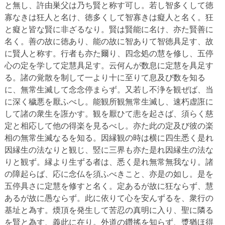
と無し、許由巣父は乃ち賢と称す可し。若し智多くして徳
寡なきは狂人と名け、徳多くして智寡きは癡人と名く。狂
と癡と皆な賢に非ざるなり。賢は賢能に名け、亦た賢善に
名く。善の故に徳あり、能の故に智ありて智徳具足す、故
に賢人と称す。行者も亦た爾り、四念処の慧を修し、五停
心の定を学して定慧具足す。云何んが数息に定慧を具足す
る。諸の覚散を制して一より十に至りて息及び数を知る
に、無常生滅して念念停まらず。又若し不浄を観ぜば、当
に深く穢悪を厭ふべし。能観所観無常生滅し、速朽虚誑に
して諸の衆生を誑かす。観を厭ひて恚を起さば、須らく慈
定と相応して他の得楽を見るべし。亦た此の定及び彼の楽
相の無常生滅なるを知る。因縁観の時は横に四生悉く是れ
因縁生の法なりと観じ、竪に三界も亦た是れ因縁生の法な
りと観ず。縁より生ずる者は、悉く是れ無常無我なり。諸
の障起らば、応に念仏を須ふべきこと、亦是の如し。是を
五停具さに定慧を修すと名く。定あるが故に狂ならず、慧
あるが故に愚ならず。此に依りて心を安んずるを、衆行の
基址と為す。煗頂を発生して苦忍の真明に入り、聖に隣る
を賢と為す、義此に在り。外道の鑽搖を知らず、漿猶ほ得