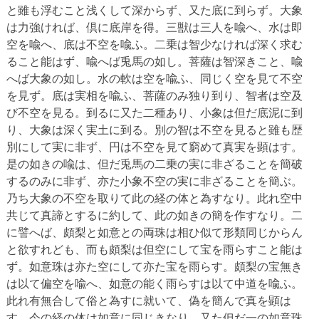
と雖も浮むこと浅くして深からず、又た底に到らず。大象
は力強ければ、倶に底岸を得。三獣は三人を喩へ、水は即
空を喩へ、底は不空を喩ふ。二乗は智少なければ深く求む
ること能はず、喩へば兎馬の如し。菩薩は智深きこと、喩
へば大象の如し。水の軟は空を喩ふ、同じく空を見て不空
を見ず。底は実相を喩ふ、菩薩のみ独り到り、智者は空及
び不空を見る。到るに又た二種あり、小象は但だ底泥に到
り、大象は深く実土に到る。別の智は不空を見ると雖も歴
別にして実に非ず、円は不空を見て窮めて真実を顕はす。
是の如きの喩は、但だ兎馬の二乗の実に非ざることを簡破
するのみに非ず、亦た小象不空の実に非ざることを簡ぶ。
乃ち大象の不空を取りて此の経の体と為すなり。此れ空中
共じて真諦とするに約して、此の如きの簡を作すなり。二
に譬へば、頗梨と如意との両珠は相ひ似て形類同じからん
と欲すれども、而も頗梨は但空にして宝を雨らすこと能は
ず。如意珠は亦た空にして亦た宝を雨らす。頗梨の宝無き
は以て偏空を喩へ、如意の能く雨らすは以て中道を喩ふ。
此れ有無合して俗と為すに就いて、偽を簡んで真を顕は
す。今の経の体は如意に同じきなり。又た但だ一の如意珠