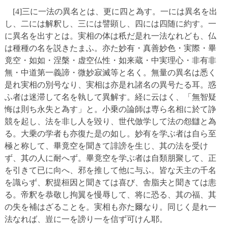
[4]三に一法の異名とは、更に四と為す。一には異名を出
し、二には解釈し、三には譬顕し、四には四随に約す。一
に異名を出すとは。実相の体は秖だ是れ一法なれども、仏
は種種の名を説きたまふ。亦た妙有・真善妙色・実際・畢
竟空・如如・涅槃・虚空仏性・如来蔵・中実理心・非有非
無・中道第一義諦・微妙寂滅等と名く。無量の異名は悉く
是れ実相の別号なり、実相は亦是れ諸名の異号たる耳。惑
ふ者は迷滞して名を執して異解す。経に云はく、「無智疑
悔は則ち永失と為す」と。小乗の論師は専ら名相に於て諍
競を起し、法を非し人を毀り、世代倣学して法の怨讎と為
る。大乗の学者も亦復た是の如し。妙有を学ぶ者は自ら至
極と称して、畢竟空を聞きて誹謗を生じ、其の法を受け
ず、其の人に耐へず。畢竟空を学ぶ者は自類朋聚して、正
を引きて已に向へ、邪を推して他に与ふ。皆な天主の千名
を識らず、釈提桓因と聞きては喜び、舎脂夫と聞きては恚
る。帝釈を恭敬し拘翼を慢辱して、将に恐る、其の福、其
の失を補はざることを。実相も亦た爾なり。同じく是れ一
法なれば、豈に一を謗り一を信ず可けん耶。