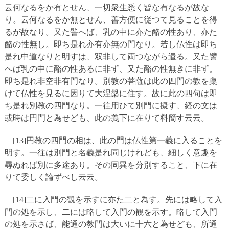
云何なるをか有とせん、一切衆生悉く皆な有なるが故な
り。云何なるをか無とせん、善方便に従つて見ることを得
るが故なり。又た譬へば、乳の中に亦た酪の性あり、亦た
酪の性無し。即ち是れ亦有亦無の門なり。若し仏性は即ち
是れ中道なりと明すは、双非して両つながら遣る。又た譬
へば乳の中に酪の性あるに非ず、又た酪の性無きに非ず。
即ち是れ非空非有門なり。別教の菩薩は此の四門の教を稟
けて仏性を見るに因りて大涅槃に住す。故に此の四句は即
ち是れ別教の四門なり。一往用ひて別門に擬す、経の文は
或時は円門と為せども、此の義下に在りて料簡す云云。
[13]円教の四門の相は、此の門は仏性第一義に入ることを
明す。一往は別門と名義是れ同じけれども、細しく意趣を
尋ぬれば別に多途あり。その同異を分別すること、下に在
りて委しく論ずべし云云。
[14]二に入門の観を示すに亦た二と為す。先には略して入
門の処を示し、二には略して入門の観を示す。略して入門
の処を示さば、能通の教門は大いに十六と為せども、所通