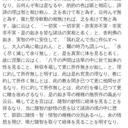
なり。云何んぞ有は是なるや、的的の色は眼と相応し、諦
諦の理は智と相ひ称ふ、之を名けて有と為す。云何んぞ無
と為す。復た堅冷軟動の相無ければ、之を名けて無と為
す。論に云はく、「一切実・一切非実・亦実亦不実・非実
非不実・是の如きを皆な諸法の実相と名く」と。舎利弗の
如き、実智の中に安住して、「我れ定んで当に作仏すべ
し、大人の為に敬はれん」と。爾の時乃ち謂ふべし。「永
く尽く滅して余り無し」と。是を真実に体を見ると名く。
故に涅槃に云はく、「八千の声聞は法華の中に於て如来の
性を見ること、秋収冬蔵して更に所作無きが如し」と。理
に約して所作無しと明すは、此は是れ究竟の理なり。教に
約して所作く無しとは、此の教を聞き已つて更に他聞せざ
るなり。行に約して所作無しとは、此の行を修し已つて更
に轍を改めざるなり。是の如き等の種種の無所作の義あり
云云。略して之を言はば、随智の妙悟に経体を見ることを
得るなり。当に随智の妙悟の意を以て諸諦の境の中に歴
て、節節に随情・智・情智の種種の分別あるべし、余の情
想を簡び、唯だ随智を取りて経体を見ることを明すなり。