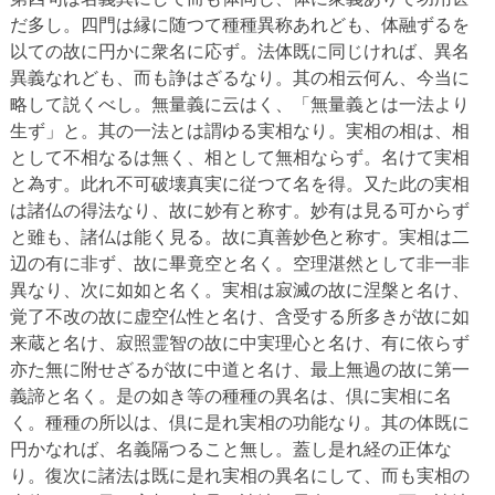
だ多し。四門は縁に随つて種種異称あれども、体融ずるを
以ての故に円かに衆名に応ず。法体既に同じければ、異名
異義なれども、而も諍はざるなり。其の相云何ん、今当に
略して説くべし。無量義に云はく、「無量義とは一法より
生ず」と。其の一法とは謂ゆる実相なり。実相の相は、相
として不相なるは無く、相として無相ならず。名けて実相
と為す。此れ不可破壊真実に従つて名を得。又た此の実相
は諸仏の得法なり、故に妙有と称す。妙有は見る可からず
と雖も、諸仏は能く見る。故に真善妙色と称す。実相は二
辺の有に非ず、故に畢竟空と名く。空理湛然として非一非
異なり、次に如如と名く。実相は寂滅の故に涅槃と名け、
覚了不改の故に虚空仏性と名け、含受する所多きが故に如
来蔵と名け、寂照霊智の故に中実理心と名け、有に依らず
亦た無に附せざるが故に中道と名け、最上無過の故に第一
義諦と名く。是の如き等の種種の異名は、倶に実相に名
く。種種の所以は、倶に是れ実相の功能なり。其の体既に
円かなれば、名義隔つること無し。蓋し是れ経の正体な
り。復次に諸法は既に是れ実相の異名にして、而も実相の