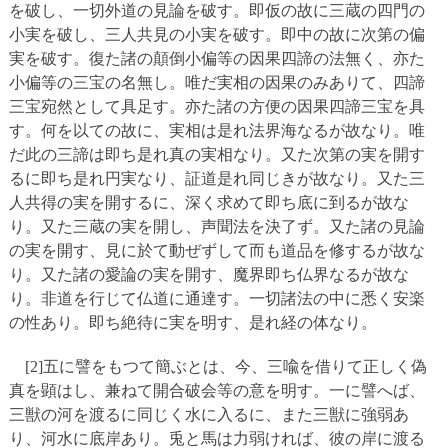
を破し、一切外道の見論を破す。即仮の故に三蔵の四門の
小実を破し、三人共見の小実を破す。即中の故に次第の偏
実を破す。復た諸の顛倒小偏等の因果四諦の法無く、亦た
小偏等の三宝の名無し。唯だ実相の因果のみありて、四諦
三宝宛然として具足す。亦た諸の方便の因果四諦三宝を具
す。何を以ての故に、実相は是れ法界海なるが故なり。唯
だ此の三諦は即ち是れ真の実相なり。又た次第の実を開す
るに即ち是れ円実なり、証道是れ同じきが故なり。又た三
人共得の実を開するに、深く求めて即ち底に到るが故な
り。又た三蔵の実を開し、声聞法を決了ず。又た諸の見論
の実を開す、見に於て動ぜずして而も道品を修するが故な
り。又た諸の愛論の実を開す、魔界即ち仏界なるが故な
り。非道を行じて仏道に通達す。一切諸法の中に悉く安楽
の性あり。即ち絶待に実を明す、是れ経の体なり。
[2]五に譬をもつて簡ぶとは、今、三喩を借りて正しく偽
真を顕はし、兼ねて開合破会等の意を明す。一に譬へば、
三獣の河を渡るに同じく水に入るに、また三獣に強弱あ
り、河水に底岸あり。兎と馬は力弱ければ、彼の岸に渡る