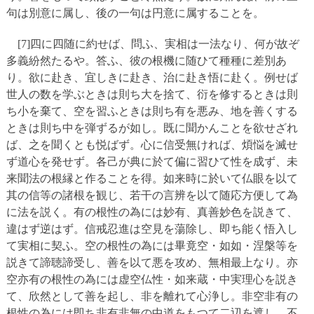
句は別意に属し、後の一句は円意に属することを。
[7]四に四随に約せば、問ふ、実相は一法なり、何が故ぞ
多義紛然たるや。答ふ、彼の根機に随ひて種種に差別あ
り。欲に赴き、宜しきに赴き、治に赴き悟に赴く。例せば
世人の数を学ぶときは則ち大を捨て、衍を修するときは則
ち小を棄て、空を習ふときは則ち有を悪み、地を善くする
ときは則ち中を弾ずるが如し。既に聞かんことを欲せざれ
ば、之を聞くとも悦ばず。心に信受無ければ、煩悩を滅せ
ず道心を発せず。各己が典に於て偏に習ひて性を成ず、未
来聞法の根縁と作ることを得。如来時に於いて仏眼を以て
其の信等の諸根を観じ、若干の言辨を以て随応方便して為
に法を説く。有の根性の為には妙有、真善妙色を説きて、
違はず逆はず。信戒忍進は空見を蕩除し、即ち能く悟入し
て実相に契ふ。空の根性の為には畢竟空・如如・涅槃等を
説きて諦聴諦受し、善を以て悪を攻め、無相最上なり。亦
空亦有の根性の為には虚空仏性・如来蔵・中実理心を説き
て、欣然として善を起し、非を離れて心浄し。非空非有の
根性の為には即ち非有非無の中道をもつて二辺を遮し、不