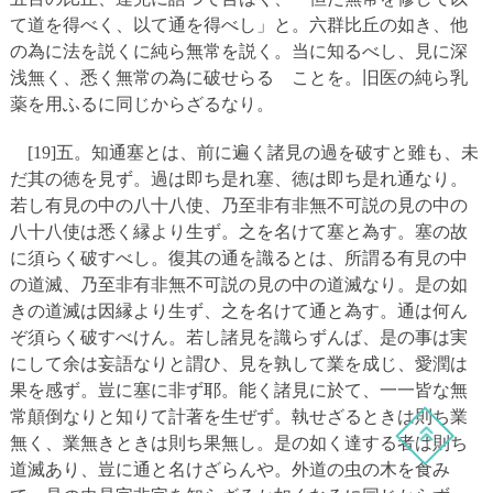
て道を得べく、以て通を得べし」と。六群比丘の如き、他
の為に法を説くに純ら無常を説く。当に知るべし、見に深
浅無く、悉く無常の為に破せらるゝことを。旧医の純ら乳
薬を用ふるに同じからざるなり。
[19]五。知通塞とは、前に遍く諸見の過を破すと雖も、未
だ其の徳を見ず。過は即ち是れ塞、徳は即ち是れ通なり。
若し有見の中の八十八使、乃至非有非無不可説の見の中の
八十八使は悉く縁より生ず。之を名けて塞と為す。塞の故
に須らく破すべし。復其の通を識るとは、所謂る有見の中
の道滅、乃至非有非無不可説の見の中の道滅なり。是の如
きの道滅は因縁より生ず、之を名けて通と為す。通は何ん
ぞ須らく破すべけん。若し諸見を識らずんば、是の事は実
にして余は妄語なりと謂ひ、見を孰して業を成じ、愛潤は
果を感ず。豈に塞に非ず耶。能く諸見に於て、一一皆な無
常顛倒なりと知りて計著を生ぜず。執せざるときは則ち業
無く、業無きときは則ち果無し。是の如く達する者は則ち
道滅あり、豈に通と名けざらんや。外道の虫の木を食み