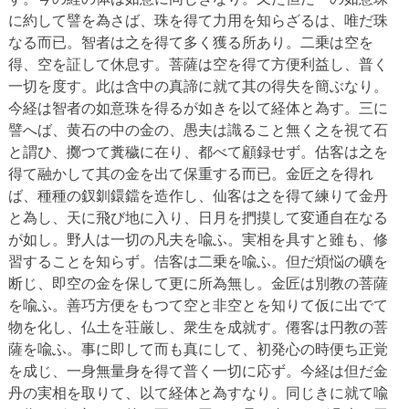
に約して譬を為さば、珠を得て力用を知らざるは、唯だ珠
なる而已。智者は之を得て多く獲る所あり。二乗は空を
得、空を証して休息す。菩薩は空を得て方便利益し、普く
一切を度す。此は含中の真諦に就て其の得失を簡ぶなり。
今経は智者の如意珠を得るが如きを以て経体と為す。三に
譬へば、黄石の中の金の、愚夫は識ること無く之を視て石
と謂ひ、擲つて糞穢に在り、都べて顧録せず。估客は之を
得て融かして其の金を出て保重する而已。金匠之を得れ
ば、種種の釵釧鐶鐺を造作し、仙客は之を得て練りて金丹
と為し、天に飛び地に入り、日月を捫摸して変通自在なる
が如し。野人は一切の凡夫を喩ふ。実相を具すと雖も、修
習することを知らず。佶客は二乗を喩ふ。但だ煩悩の礦を
断じ、即空の金を保して更に所為無し。金匠は別教の菩薩
を喩ふ。善巧方便をもつて空と非空とを知りて仮に出でて
物を化し、仏土を荘厳し、衆生を成就す。僊客は円教の菩
薩を喩ふ。事に即して而も真にして、初発心の時便ち正覚
を成じ、一身無量身を得て普く一切に応ず。今経は但だ金
丹の実相を取りて、以て経体と為すなり。同じきに就て喩