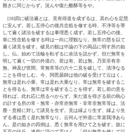
難きに同じからず。況んや復た酪酥等をや。
[18]四に破法遍とは、見有得道を成ずるは、其れ心を定慧
に安んず。若し五停心の後共念処を修する時、不浄等を帯
して遍く諸法を破するは事理悉く成ず。若し五停心の後、
単に性念処を修する時は一向に理観なり。無常の慧を以て
遍く諸見を破す。破見の観は中論の下の両品に明す所の如
し。仏、始めて法輪を転ずるに余法を説かず、但だ無常を
明して遍く一切の外道の、若は有、若は無、乃至非有非
無、神及び世間、常無常等の六十二見を破して、清浄なる
ことを得せしむ。今、阿毘曇師は他の破を受けて云はく、
無常は是れ小乗、常は是れ大乗なり。常は無常を破するこ
とを得るも、無常は常を破することを得ず。若し前の意を
得れば、此れ応に然るべからず。朱だ道を得ざる前の執心
の計する所の常・無常・亦常亦無常・非常非無常等は、法
塵・意根に対して諸見を生ず。見は縁より生ず、縁より生
ずる者は悉く是れ無常なり。云何んぞ外道に常楽我浄あら
ん。是の如きの四倒は、悉く無常を用ひて之を破す。故に
五百の比丘、達兜に語つて言はく、「但だ無常を修して以