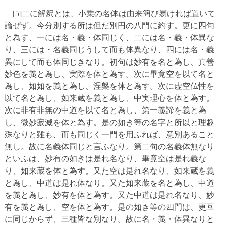
[5]二に解釈とは、小乗の名体は由来簡び易ければ置いて
論ぜず。今分別する所は但だ別円の八門に約す。更に四句
と為す、一には名・義・体同じく、二には名・義・体異な
り、三には・名義同じうして而も体異なり、四には名・義
異にして而も体同じきなり。初句は妙有を名と為し、真善
妙色を義と為し、実際を体と為す。次に畢竟空を以て名と
為し、如如を義と為し、涅槃を体と為す。次に虚空仏性を
以て名と為し、如来蔵を義と為し、中実理心を体と為す。
次に非有非無の中道を以て名と為し、第一義諦を義と為
し、微妙寂滅を体と為す。是の如き等の名字と所以と理趣
殊なりと雖も、而も同じく一門を用ふれば、意別あること
無し。故に名義体同じと言ふなり。第二句の名義体無なり
といふは、妙有の如きは是れ名なり、畢竟空は是れ義な
り、如来蔵を体と為す。又た空は是れ名なり、如来蔵を義
と為し、中道は是れ体なり。又た如来蔵を名と為し、中道
を義と為し、妙有を体と為す。又た中道は是れ名なり、妙
有を義と為し、空を体と為す。是の如き等の四門は、更互
に同じからず、三種皆な別なり。故に名・義・体異なりと