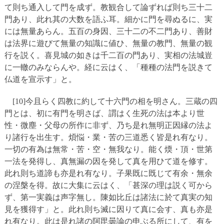
て則ち通入して門を成ず。教観合して論ずれば則ち三十二
門あり、此れ其の大数を語ふ耳。細かに門を尋ぬるに、実
には無量あらん。五百の身因、三十二の不二門あり、善財
は法界に遊びて無量の知識に値ひ、無量の教門、無量の観
行を説く。喜見城の如きは千二百の門あり、実相の法城豈
に一轍のみならんや。経に云はく、「種種の法門を説きて
仏道を宣示す」と。
[10]今且らく四教に約して十六門の相を明さん。三蔵の四
門とは、初に有門を明さば、謂はく生死の法は本より世
性・微塵・父母の所作に非ず、乃ち是れ無明正因縁の法よ
り諸行を出生す。煩悩・業・苦の三道悉く皆是れ有なり。
一切の有為は無常・苦・空・無我なり。能く煗・頂・世第
一法を発得し、真無漏の因を発して真を用ひて道を修す。
此れ則ち道諦も亦是れ有なり。子果既に既じて有余・無余
の涅槃を得。故に大集に云はく、「甚深の理は説く可から
ず、第一実義は声字無し。陳如比丘は諸法に於て真実の知
見を獲得す」と。此れ則ち滅に因りて真に会す、真も亦是
れ有なり。此は是れ諸の阿毘曇論の申ぶる所にして、有を