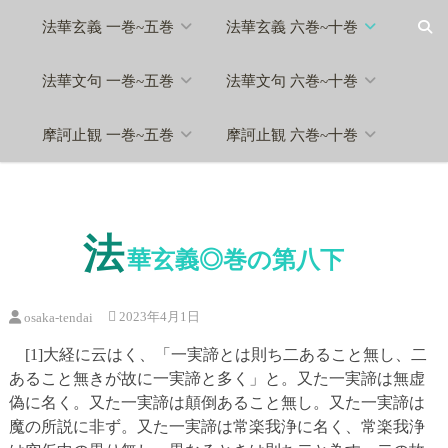
Skip
法華玄義 一巻~五巻
法華玄義 六巻~十巻
to
content
法華文句 一巻~五巻
法華文句 六巻~十巻
摩訶止観 一巻~五巻
摩訶止観 六巻~十巻
法
華玄義◎巻の第八下
2023年4月1日
osaka-tendai
[1]大経に云はく、「一実諦とは則ち二あること無し、二
あること無きが故に一実諦と多く」と。又た一実諦は無虚
偽に名く。又た一実諦は顛倒あること無し。又た一実諦は
魔の所説に非ず。又た一実諦は常楽我浄に名く、常楽我浄