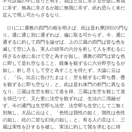
不可説蔵の中に在りと明す。我は三世に非ざるが故に有我
に非ず、無為に非ざるが故に無我に非ず。此れ恐らく未だ
定んで用ふ可からざるなり。
[11]二に通教の四門の相を明さば、此は是れ摩訶衍の門な
り。通に通じ別に通ずれば、偏に取る可からず。今、通に
通ずるに約して四門を論ぜば、上の三蔵の四門は皆な色を
滅して空に入る。実人の頭等の六分を析して人を求むるに
得ざるか故に名けて空と為すが如し。通教の四門は皆な色
に即して是れ空なること、鏡像を観ずるに六分即空なるが
如し。析し尽くして空と為すことを待たず。大論に云は
く、「仏、比丘に告げたまはく、空を観ずるに即ち疊、疊
を観ずるに即ち空なり」と。此は是れ体門の析門に異なる
なり。三蔵は生空を観じて道を得、三蔵は生空を観じて道
を得已つて、又た更に法空を観ずれば、生法の二境融ぜ
ず。今の通門は生空即ち法空、法空即ち生空にして二無く
別無し。大品に云はく、「色性は我性の如く、我性は色性
の如し、此の二皆な幻化の如し」と。有る人の言はく、三
蔵は実性を計するを破し、実法に約して我を求むるに得