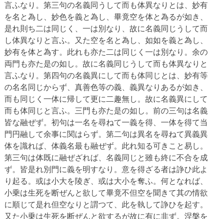
言ふなり。第三句の名義同うして而も体異なりとは、妙有
を名と為し、妙色を義と為し、畢竟空を体と為るが如き、
是れ則ち二は同じく、一は別なり、故に名義同じうして而
し体異なりと言ふ。又た空を名と為し、如如を義と為し、
妙有を体と為す。此れも亦た二は同じく一は別なり。余の
両門も亦た是の如し。故に名義同じうして而も体異なりと
言ふなり。第四句の名義異にして而も体同じとは、妙有等
の名名同じからず、真善色等の義、義異なりあるが如き、
而も同じく一体に帰して更に二趣無し。故に名義異にして
而も体同じと言ふ。三門も亦た是の如し。前の三句は名義
皆な融ぜず。初句は一名を尋ねて一義を得、一体を得て当
門円融して余事に関はらず。第二句は異名を尋ねて異義異
体を識れば、体義名最も融ぜず。此れ知る可きこと易し。
第三句は体既に融ぜざれば、名義同じと雖も終に不合を成
ず。皆是れ別門に義を明すなり。意を得ざる者は諍ひ此よ
り起る。或は小大を陵ぎ、或は大小を奪ふ。何となれば、
小乗は生死を断ぜんと欲して畢竟不但空を聞きて其の情欲
に順じて是れ但空なりと謂つて、此を執して諍ひを起す。
又た小乗は生死を断ぜんと欲するが故に有に非ず。涅槃を