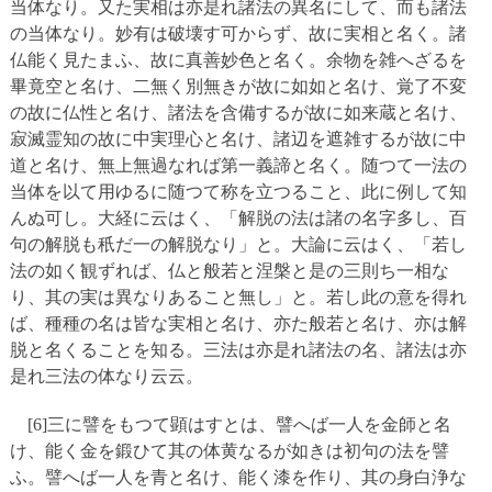
当体なり。又た実相は亦是れ諸法の異名にして、而も諸法
の当体なり。妙有は破壊す可からず、故に実相と名く。諸
仏能く見たまふ、故に真善妙色と名く。余物を雑へざるを
畢竟空と名け、二無く別無きが故に如如と名け、覚了不変
の故に仏性と名け、諸法を含備するが故に如来蔵と名け、
寂滅霊知の故に中実理心と名け、諸辺を遮雑するが故に中
道と名け、無上無過なれば第一義諦と名く。随つて一法の
当体を以て用ゆるに随つて称を立つること、此に例して知
んぬ可し。大経に云はく、「解脱の法は諸の名字多し、百
句の解脱も秖だ一の解脱なり」と。大論に云はく、「若し
法の如く観ずれば、仏と般若と涅槃と是の三則ち一相な
り、其の実は異なりあること無し」と。若し此の意を得れ
ば、種種の名は皆な実相と名け、亦た般若と名け、亦は解
脱と名くることを知る。三法は亦是れ諸法の名、諸法は亦
是れ三法の体なり云云。
[6]三に譬をもつて顕はすとは、譬へば一人を金師と名
け、能く金を鍛ひて其の体黄なるが如きは初句の法を譬
ふ。譬へば一人を青と名け、能く漆を作り、其の身白浄な