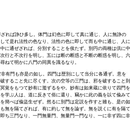
得ざれば諍ひ多し。体門は幻色に即して真に通じ、人に無諍の
即して是れ法性の色なり、法性の色に即して而も中に通じ、人
は中に通ぜざれば、分別することを俟たず。別円の両種は倶に
は次行と不次行を明し、五には断の断惑と不断の断惑を明し、
を尋ねて明かに八門の同異を識るなり。
空非有門も亦是の如し。四門は歴別にして当分に各通ず。意を
を破すること先に尽くす。次の空等の三門は、邪を破すること
の冥覚をもつて妙有に濫ずるをや。妙有は如来蔵に依りて四門
論を学ぶ人は、道に反きて俗に還り、竊かに此の義を以て偸み
偽を簡べば偸盜生ぜず。然るに別門は定説を作すと雖も、是の
くも無を隔てざれば、有に約して無を論ず。無を説くに有を隔
た即ち三門なり、一門無量門、無量門一門なり、一に非ず四に