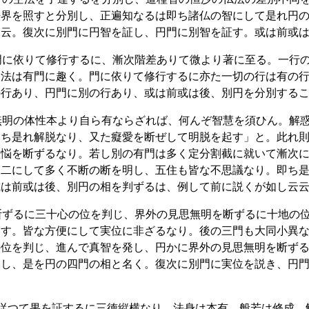
法界を照すと分別し、正遍知なるは即ち諸仏の智にして是れ円
云云。復次に別門に円智を証し、円門に別智を証す。或は前或
門に依りて修行するに、漸次階差ありて微より著に至る。一行
切法は有門に趣く。門に依りて修行するに亦た一切の行は有の
の行あり、円門に別の行あり、或は前或は後、別円を分別する
無明の体性本より自ら有ならざれば、何んぞ智慧を須ひん。解
即ち是れ解脱なり、又た癡愛を断ぜして明脱を起す」と。此れ
煩悩を断ずるなり。若し別の有門は多く定分割截に就いて漸次
不二にして多く不断の断を明し、五住も皆な不思議なり。即ち
或は前或は後、別円の相を判ずるは、例して前に説くが如し云
断ずるに三十心の位を判じ、界外の見思無明を断ずるに十地の
為す。皆な方便にして実位に非ざるなり。後の三門も大同小異
の位を判じ、進んで真智を発し、円かに界外の見思無明を断ず
如し、是を円の四門の相と名く。復次に別門に実位を説き、円
に従つて果を証するに三徳縦横なり。法身は本有、般若は修成