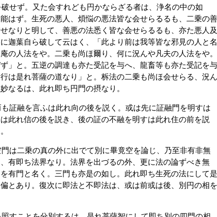
を破せず。又た会すれども円かならざる者は、浄名の中の如
と能はず。生死の悪人、煩悩の悪法皆な会せらるるも、二乗の
衍せなりと明して、善悪の法悉く皆な会せらるるも、亦た悪人
故に迦葉自ら破して云はく、「此より前は我等皆な邪見の人と
草庵の人法をや。二乗も尚ほ爾り、何に況んや凡夫の人法をや
ぜず」と。五逆の調達も亦た受記を与へ、龍畜等も亦た受記を
所行は是れ菩薩の道なり」と。柝法の二乗も尚ほ会せらる、況
融妙なるは、此れ即ち円門の摂なり。
而も証融を言ふは此れ向の後を説く。或は先に証融門を明すは
るは此れ信の後を説き、後の証の不融を明すは此れ住の前を説
云。
空門は二乗の真の外に出でて別に畢竟空を論じ、乃至非有非無
く、有即ち法界なり。法界を出づるの外、更に法の論ずべき無
是を有門と名く。三門も亦是の如し。此れ即ち生死の法にして
不偏とあり。復次に即法と不即法は、或は前或は後、別円の相
を照すことを分別するは、是れ菩薩智にして即ち別の四門の相