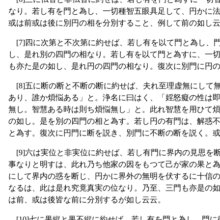
なり。若し有を門と為し、一切種智五眼具足して、円かに
或は前或は後に別円の相を分別すること、例して前の如し
[7]四に次第と不次第に約せば、若し有を以て門と為し、
し、是れ別の四門の相なり。若し有を以て門と為すに、一
も亦た是の如し、是れ円の四門の相なり。復次に別門に円
[8]五に断の断と不断の断に約せば、夫れ至理虚無にして
あり、誰か煩悩ある」と。浄名に曰はく、「婬怒癡の性は
無し。智慧ある時は則ち煩悩無し」と。此れ智慧を用ひて
の如し。是を別の四門の相と為す。若し円の有門は、解惑
と為す。復次に円門に断を説き、別門に不断の断を説く。
[9]六は実位と非実位に約せば、若し有門に界内の見思を
事なりと明すは、此れ乃ち他家の因をもつて己が家の果と
にして界内の惑を断じ、円かに界外の無明を伏するに十信
なるは、此は是れ究竟真実の位なり。乃至、三門も亦是の
は前、或は後皆な前に分別するが如し云云。
[10]七に果縦と果不縦に約せば、若し有を門と為し、門