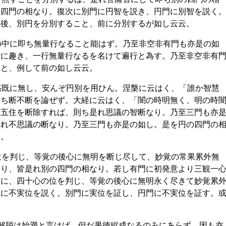
の四門の相なり。復次に別門に円智を説き、円門に別智を説く
は後、別円を分別すること、前に分別するが如し云云。
の中に即ち無量行なること能はず。乃至非空非有門も亦是の如
行に趣き、一行無量行なるを名けて遍行と為す。乃至非空非有
こと、例して前の如し云云。
惑既に無し、安んぞ円別を用ひん。涅槃に云はく、「誰か智慧
則ち断不断を論ぜず。大経に云はく、「闇の時明無く、明の時
に五住を断除すれば、則ち是れ思議の智断なり。乃至三門も亦
是れ不思議の断なり。乃至三門も亦是の如し。是を円の四門の
云。
位を判じ、等覚の後心に無明を断じ尽して、妙覚の常果累外無
なり、皆是れ別の四門の相なり。若し有門に初発意より三観一
るに、四十心の位を判じ、等覚の後心に無明永く尽きて妙覚累
門に不実位を説く。別門に実位を証し、円門に不実位を証す。
、解脱は始満と言はば、但だ果徳縦成なるのみにあらず、因も亦