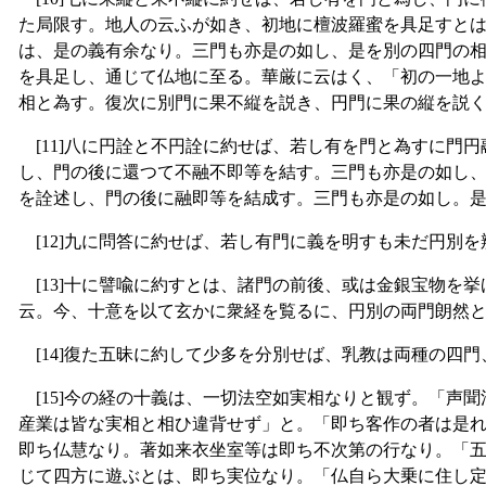
た局限す。地人の云ふが如き、初地に檀波羅蜜を具足すと
は、是の義有余なり。三門も亦是の如し、是を別の四門の
を具足し、通じて仏地に至る。華厳に云はく、「初の一地
相と為す。復次に別門に果不縦を説き、円門に果の縦を説
[11]八に円詮と不円詮に約せば、若し有を門と為すに門
し、門の後に還つて不融不即等を結す。三門も亦是の如し
を詮述し、門の後に融即等を結成す。三門も亦是の如し。
[12]九に問答に約せば、若し有門に義を明すも未だ円別
[13]十に譬喩に約すとは、諸門の前後、或は金銀宝物を
云。今、十意を以て玄かに衆経を覧るに、円別の両門朗然
[14]復た五昧に約して少多を分別せば、乳教は両種の四
[15]今の経の十義は、一切法空如実相なりと観ず。「声
産業は皆な実相と相ひ違背せず」と。「即ち客作の者は是
即ち仏慧なり。著如来衣坐室等は即ち不次第の行なり。「
じて四方に遊ぶとは、即ち実位なり。「仏自ら大乗に住し