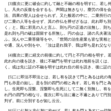
[3]復次に更に破会に約して融と不融の相を明すに、若し
し。凡夫の反復を会するも、声聞は無きなり。塵労の儔を
法、四果の聖人は会せられず。又た般若の中に、二乗所行
び二乗の人等を会せず、其の作仏を辨ぜざるは、此れ即ち
く」と。既に邪見の人と言ふ、則ち円の正道の法無し、則
是れ則ち円の破は固留する所無し。円の会は、諸の凡夫著
ふ。況んや二乗菩薩等をや。「世間の治生産業も皆な実相
や通、況んや別をや。「汝は是れ我子、我は即ち是れ父な
[4]復次に更に経文の前後に約して円と不円の相を明す。
此れ向の後を説き、後に不融門を明すは此れ地前を説くは
く。或は先に証の不融を明すは此れ住の前を説き、後に証
[5]二に即法不即法とは、若し有を説きて門と為るは此の
門も亦是の如し。是を別の四門の相と為す。若し有を門と
し。生死即ち涅槃、涅槃即ち生死にして二無く別無し。有
れ円の四門の相なり。復次に即ち法に遍と不遍とありて円
判ず。前に分別するが如し云云。
[6]三に仏智と非仏智に約せば、若し有を門と為すに一切