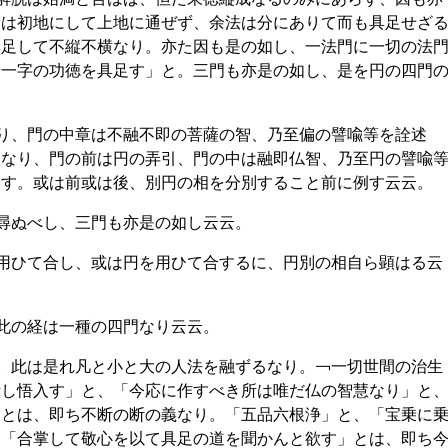
満は初地にして上地に通ぜず、余法は分にありて而も具足せざ
具足して不縦不横なり。亦た因も是の如し、一法門に一切の法
十一字の功徳を具足す」と。三門も亦是の如し、是を円の四門
なり、門の中章は不融不即の菩薩の智、乃至偏の譬喩等を詮述
門なり、門の前は円の弄引、門の中は融即仏智、乃至円の譬喩
詮す。或は前或は後、別円の相を分別すること前に例す云云。
尋ぬべし、三門も亦是の如し云云。
を用ひて合し、或は円を用ひて合するに、円別の相自ら顕はる云
此の経は一種の四門なり云云。
と。此は是れ凡と小と大の人法を融ずるなり。￢一切世間の治生
示し悟入す」と、「今応に作すべき所は唯だ仏の智慧なり」と
」とは、即ち不断の断の義なり。「五品六根浄」と、「宝乗に
。「合掌して敬心を以て具足の道を聞かんと欲す」とは、即ち