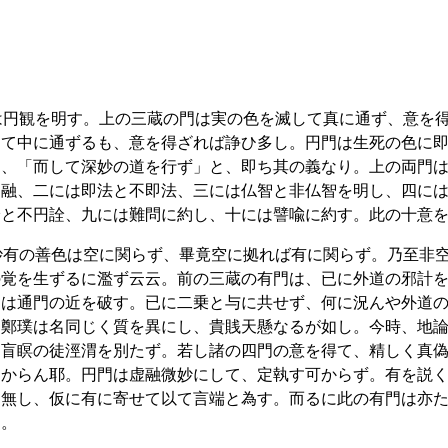
は円観を明す。上の三蔵の門は実の色を滅して真に通ず、意を
して中に通ずるも、意を得ざれば諍ひ多し。円門は生死の色に
く、「而して深妙の道を行ず」と、即ち其の義なり。上の両門
不融、二には即法と不即法、三には仏智と非仏智を明し、四に
詮と不円詮、九には難問に約し、十には譬喩に約す。此の十意
妙有の善色は空に関らず、畢竟空に拠れば有に関らず。乃至非
の覚を生ずるに濫ず云云。前の三蔵の有門は、已に外道の邪計
門は通門の近を破す。已に二乗と与に共せず、何に況んや外道
と鄭璞は名同じく質を異にし、貴賎天懸なるが如し。今時、地
、盲瞑の徒涇渭を別たず。若し諸の四門の意を得て、精しく真
じからん耶。円門は虚融微妙にして、定執す可からず。有を説
相無し、仮に有に寄せて以て言端と為す。而るに此の有門は亦
り。