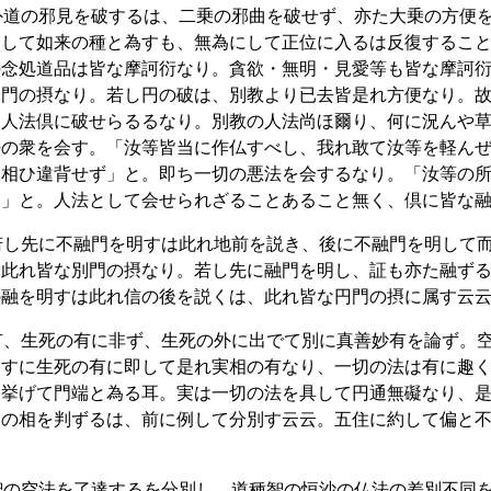
外道の邪見を破するは、二乗の邪曲を破せず、亦た大乗の方便
会して如来の種と為すも、無為にして正位に入るは反復するこ
の念処道品は皆な摩訶衍なり。貪欲・無明・見愛等も皆な摩訶
別門の摂なり。若し円の破は、別教より已去皆是れ方便なり。
ち人法倶に破せらるるなり。別教の人法尚ほ爾り、何に況んや
法の衆を会す。「汝等皆当に作仏すべし、我れ敢て汝等を軽ん
と相ひ違背せず」と。即ち一切の悪法を会するなり。「汝等の
り」と。人法として会せられざることあること無く、倶に皆な
若し先に不融門を明すは此れ地前を説き、後に不融門を明して
、此れ皆な別門の摂なり。若し先に融門を明し、証も亦た融ず
の融を明すは此れ信の後を説くは、此れ皆な円門の摂に属す云
有、生死の有に非ず、生死の外に出でて別に真善妙有を論ず。
為すに生死の有に即して是れ実相の有なり、一切の法は有に趣
を挙げて門端と為る耳。実は一切の法を具して円通無礙なり、
別の相を判ずるは、前に例して分別す云云。五住に約して偏と
智の空法を了達するを分別し、道種智の恒沙の仏法の差別不同