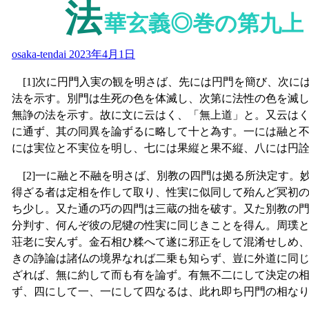
法
華玄義◎巻の第九上
osaka-tendai
2023年4月1日
[1]次に円門入実の観を明さば、先には円門を簡び、次に
法を示す。別門は生死の色を体滅し、次第に法性の色を滅
無諍の法を示す。故に文に云はく、「無上道」と。又云は
に通ず、其の同異を論ずるに略して十と為す。一には融と
には実位と不実位を明し、七には果縦と果不縦、八には円
[2]一に融と不融を明さば、別教の四門は拠る所決定す。
得ざる者は定相を作して取り、性実に似同して殆んど冥初
ち少し。又た通の巧の四門は三蔵の拙を破す。又た別教の
分判す、何んぞ彼の尼犍の性実に同じきことを得ん。周璞
荘老に安んず。金石相ひ糅へて遂に邪正をして混淆せしめ
きの諍論は諸仏の境界なれば二乗も知らず、豈に外道に同
ざれば、無に約して而も有を論ず。有無不二にして決定の
ず、四にして一、一にして四なるは、此れ即ち円門の相な