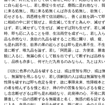
に自ら起るべし。若し塵従り生ぜば、塵既に是れ他なり、
に来る処無し、既に来る処無くんば亦去る処無し、欲無く
応せざるも、四悉檀を用て信法廻転し、善く止観を調へて
に相続の中に於て観ぜよ。前念滅して生ずと為んや、滅せ
はず。若し滅せずして生ぜば、滅せずば則ち生ぜず。若し
時、即ち応に入ることを得、生法両空を成ずべし。若し入
品も亦然なり。貪欲の九品を破すること既に爾り、瞋、癡
ち是れ因不生、欲界の果の起らざるは即ち是れ果不生、不
道に断ず、唯九品を論ず。若し「阿毘曇」は、方便道、勝
観に入るに、無漏心疾くして観を出でずして断ずれば品秩
し、品秩も亦多し、何ぞただ九有るのみならん、九とは大
[3]次に色界の九品を破するとは、或は世智を用ひ、或は
し、無漏智を用ふるなり、若し倶解脱の人は或は無漏智を
性障を破すれば即ち色定を発す、故に事障未来、性障根本
の者を軽んずるを慢と名け、禅の中の苦集を知らざるを癡
し念念断ぜざるは即ち是れ相続なり、此発禅の心、不発に
勝進して一品の惑断ずるを無礙道と名く、無惑の処を証す
に入る、亦是の如し。初品を破する、既に然り、余の八品