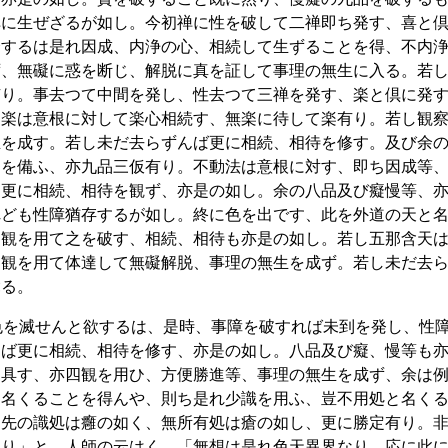
禅に生ぜざるが如し。今初禅に性を破して二禅即ち発す、喜と
合するは是れ因成、内浄の心、相続して生ずることを得、不内
ず、無礙に惑を断じ、解脱に真を証して事理の無生に入る。若
有り。事去つて中間を発し、性去つて三禅を発す、楽と倶に発
。楽は意根に対して楽心相続す、無楽に待して楽有り。若し観
生を成す。若し未だ去らずんば更に相続、相待を修す。及び余
癡を備ふ、亦九品三仮有り。不動法は意根に対す、即ち因成等
は更に相続、相待を観ず、亦是の如し。余の八品及び癡慢等、
れども性障猶存するが如し。終に色を出です、此を外道の天と
四観を用て之を破す、相続、相待も亦是の如し。若し五那含天
四観を用て体達して無礙解脱、事理の無生を成ず。若し未だ去
竟る。
色を滅せんと欲するは、是時、事障を破すれば未到を発し、性
んば更に相続、相待を修す、亦是の如し。八品及び癡、慢等も
を具す、亦四観を用ひ、方便勝進等、事理の無生を成ず、余は
と名くることを得んや、則ち是れ少識を用ふ、豈不用処と名く
。先の識処は癰の如く、無所有処は瘡の如し、更に勝定有り。
なり」と。人師の云はく、「無想は是れ色天異界なり、応に此