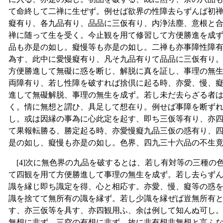
て命終して二禅に生ぜず。例せば欲界の性障去らずんば初
癡有り、各九品有り、品品に三仮有り、内浄法塵、意根と
禅に随って生を受く。今止観を用て修習して方便勝進を成
品も亦是の如し。癡慢等も亦是の如し。二禅も亦事障性障
為す、此中に愛慢癡有り、凡そ九品有りて品品に三仮有り
方便勝進して無礙に惑を断じ、解脱に真を証し、事理の無
両障有り、若し性障を破すれば捨倶に起る時、亦愛、慢、
進して無礙解脱、事理の無生を成ず。若し未だ去らざる者
く。情に無想と謂ひ、具足して想在り。例せば事障を断ず
し。或は因縁の事為に心此定を起す、即ち三仮等有り、亦
て果報転勝る、勝定起る時、亦愛慢癡九品三仮の惑有り、
是の如し、癡慢も亦是の如し。色界、四九三十六品の不生
[4]次に無色界の九品を破するとは、若し有対等の三種の
て四観を用て方便勝進して事理の無生を成ず。若し去らず
識を縁じ即ち識定を得、心と相応す。亦愛、慢、癡等の惑
識を捨てて無所有の識を縁ず。若し少識を縁ぜば豈無所有
す、亦三仮等を具す、亦四観用ふ、余は例して知んぬ可し
無想に非ず、三空の有想に非ず、故に非有想非無想と言ふ