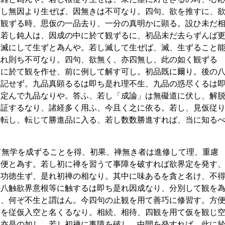
若し無因より生ぜば、因無きは不可なり。四句、欲を推すに、
く観ずる時、思仮の一品去り、一分の真明かに顕る。設ひ未だ
。若し鈍人は、因成の中に於て観ずるに、初品未だ去らずんば
不滅にして生ずと為んや。若し滅して生ぜば、滅、生ずること
此れ則ち不可なり。四句、欲無く、亦四無し、此の如く観ずる
中に於て観を作せ、前に例して解す可し。初品既に爾り。後の
く記せず。九品真顕るるは即ち是れ理不生、九品の惑尽くるは
は定んで九品なりや。答ふ、若し「成論」は無礙道に伏し、解
を証するなり、諸経多く用ふ、今且く之に依る。若し、見仮従
廻転し、転じて勝進品に入る、若し数数勝進すれば、当に知る
て無学を成ずることを得、初果、禅無き者は進修して理、重慮
て便と為す。若し初に禅を習うて事障を破すれば欲界定を発す
の功徳生ず、是れ初禅の相なり。其中に味あるを貪と名け、不
の八触欲界意根等に触するは即ち是れ因成なり、分別して観を
く、何ぞ不生と謂はん。今四句の止観を用て善巧に修習す。方
是を従仮入空と名くるなり。相続、相待、四観を用て仮を観じ
も亦是の如し。若し初禅に事障を破し、中間を発すれば、此に