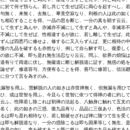
我に於て何ぞ預らん。若し共じて生ぜば応に両心を起すべし。
、句無く、来無く、去無し、畢竟空寂なり、利根の人は此の如
即ち相応することを得。一品の思を断じ、一分の真を顕す云云
ずして生ずと為んや、亦滅亦不滅にして生ずと為んや、非滅非
滅不滅にして生ぜば、性相違するが故に、若し離して生ぜば。
らずんば四悉巧に修せよ。修するに又入らずんば、更に相待の
、慢の九品を破するも亦然なり、例して自ら解す可し、復委し
生の故に不滅、即ち是れ無生法忍なり云云。問ふ、欲界の煩悩
進道有りて両道に伏し、無礙道に断じ解脱道に証す、無惑の処
を論ぜず、修道容与、方便有ることを得、善巧に修習し、信法
いに分つて言を為すのみ。
無漏智を用ふ、慧解脱の人の如きは亦世禅無く、但無漏を用ひ
用ひ、或は世智を用ふ、今且らく世智に依つて得禅の者に約し
と云ふ。性障若し除これば初禅の法起る、八触身に触れて五支
と名く、此の如きの三惑、復九品有り。品品に三仮あり、色法
異るは即ち是れ相待なり。若し観破せざれば禅に随つて生を受
るは即ち解脱道なり、一分の惑除こるは即ち因果等しく無生、
も亦是の如し。貪を破すること既に然り、慢癡の九品を破する