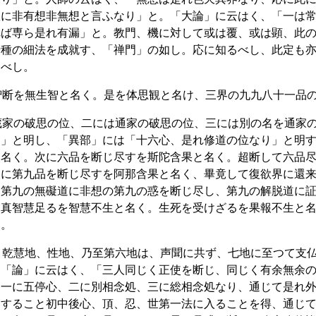
故に非有想非無想と言ふなり」と。「大論」に云はく、「一は
れば専ら是れ有漏」と。教門、機に対して或は覆、或は顕、此
十種の細法を成就す、「禅門」の如し。応に知るべし、此定も
るべし。
智断を無生智と名く。是を体思観と名け、三界の九九八十一品
蔵家の破思の位、二には通家の破思の位、三には別の名を通家
り」と明し、「異部」には「十六心、是れ修道の位なり」と明
と名く。次に六品を断じ尽すを斯陀含果と名く。超断して六品
次に第九品を断じ尽すを阿那含果と名く、畢竟して復欲界に還
。第九の無礙道に非想の第九の惑を断じ尽し、第九の解脱道に
。真智慧足るを智慧不生と名く。生死を受けざるを果報不生と
し。
、乾慧地、性地、乃至第六地は、声聞に共ず、七地に至つて支
、「論」に云はく、「三人同じく正使を断じ、同じく有余無余
、一に五停心、二に別相念処、三に総相念処なり、通じて是れ
進すること初中後心、頂、忍、世第一法に入ることを得、通じ