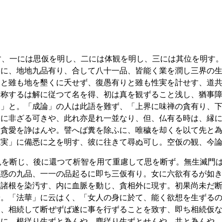
す、一には思仮を明し、二には体観を明し、三には其位を明す
るに、地地九品有り、合して八十一品、皆能く業を潤し三界の
りと雖も地を墾くに夭せず、復愚有りと雖も性実を計せす、道
と称するは解に従つて名を得、初は真を観ずること浅し、猶事
く」と。「成論」の人は此語を難ず、「上界に味禅の貪有り、
貪に非ざる可きや、此れ亦是れ一並なり、但、仏有る時は、縁
て貪愛を諍はんや。譬へば糞を除ふに、唯穢を却くを以て先と
成実」に備悉に之を明す、彼に往きて尋ぬ可し。空仮の観、今
見を断じ、後に還つて析智を用て重慮して思を断ず。無生滅門
欲惑の九品、一一の品起るに即ち三仮有り。女に六欲有るが如
く諸根を染汚す、内に血脈を動じ、貪相外に現す。初果尚未だ
や。「法華」に云はく、「女人の身に於て、能く欲想を生ずる
り、相続して断ぜずば遂に事を行ずることを致す、即ち相続仮
るに、根従り生ずと為んや、塵従り生ずとせんや、共と為んや