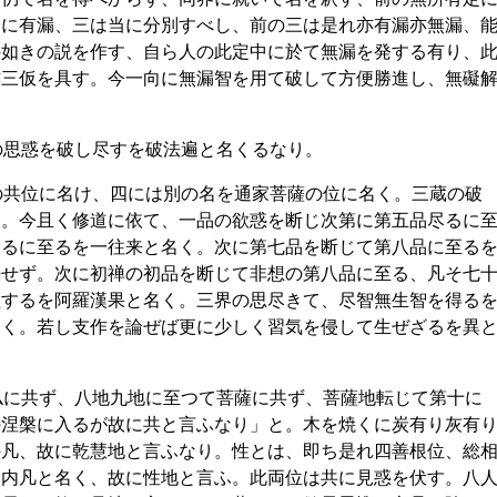
常に有漏、三は当に分別すべし、前の三は是れ亦有漏亦無漏、
の如きの説を作す、自ら人の此定中に於て無漏を発する有り、
亦三仮を具す。今一向に無漏智を用て破して方便勝進し、無礙
の思惑を破し尽すを破法遍と名くるなり。
の共位に名け、四には別の名を通家菩薩の位に名く。三蔵の破
す。今且く修道に依て、一品の欲惑を断じ次第に第五品尽るに
尽るに至るを一往来と名く。次に第七品を断じて第八品に至る
来せず。次に初禅の初品を断じて非想の第八品に至る、凡そ七
証するを阿羅漢果と名く。三界の思尽きて、尽智無生智を得る
名く。若し支作を論ぜば更に少しく習気を侵して生ぜざるを異
仏に共ず、八地九地に至つて菩薩に共ず、菩薩地転じて第十に
の涅槃に入るが故に共と言ふなり」と。木を焼くに炭有り灰有
外凡、故に乾慧地と言ふなり。性とは、即ち是れ四善根位、総
て内凡と名く、故に性地と言ふ。此両位は共に見惑を伏す。八