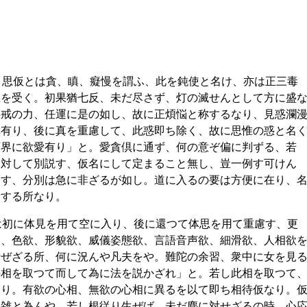
。思仮とは貪、瞋、癡慢を謂ふ、此を鈍使と名け、亦は正三毒
生を受く。初果猶七反、未だ尽さず、灯の滅せんとして方に盛
共戒の力、任運に是の如し、故に正煩悩と称するなり、見惑瀾
障有り、後に真を重慮して、此惑即ち除く、故に思惟の惑と名
下界に欲愛有り」と。愛貪倶に通ず、何の意ぞ偏に判ずる、若
に対して別説す、仮名にして定まること無し、豈一例す可けん
為す、分別は急に非ざるが如し。道に入るの要は方便に在り、
論する所なり。
は初に体見を用て空に入り、後に還つて体思を用て重慮す、更
き、色欲、形貌欲、威儀姿態欲、言語音声欲、細滑欲、人相欲
断ぜざる所、何に況んや凡夫をや。難陀の余習、衆中に女を見
の相を取つて而して為に法を説かざれ」と。若し此相を取つて
なり。有欲の心相、無欲の心相に異るを以て即ち相待仮なり。
、雑と為んや。若し根従り生ぜば、未だ塵に対せざるの時、心