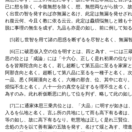
已に想を除く、今復無想を除く、想、無想両ながら捨つ、
く出世の智を発すれば亦無漏と名け、此定は無漏を発せざ
れ復云何、今且く教に依る云云。此定は麤煩悩無しと雖も
脱に事理の無生を成ず。九品も亦是の如し、前に例して知
[5]若し世智を用て諸の思惑を断ずるを尽智と名く、無漏
[6]三に破思仮入空の位を明すとは、四と為す、一には三
思の位とは「成論」には「十六心、正しく是れ初果の位な
るを皆斯陀含向と名く。若し超断して第五品に至るを家家
阿那含向と名く。超断して第八品に至るを一種子と名く。
一品、悉く阿羅漢向と名く。六種の那含、位、其中に在り
煩悩不生と名く。八十一分の真空を証するを理不生と名く
為すのみ。此れ析仮断思に約して位を判ず、略して此の如
[7]二に通家体思三乗共位とは、「大品」に明すが如きは
入るを仏地と名く。言ふ所の共地にして而も高下有る者は
等の如し、故に高下有るなり。乾慧地は正しく是れ三賢位
念処の力を以て善有漏の五陰を発す、名けて煖と為す、増