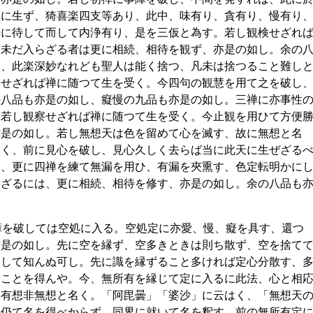
倶に生ず、猗喜楽四支等あり、此中、味有り、貪有り、慢有り
浄に待して而して内浄有り、是を三仮と為す。若し観検せざれ
し未だ入らざる者は更に相続、相待を観ず、亦是の如し。余の
す、此楽深妙なれども聖人は能く捨つ、凡未は捨つること難し
察せざれば禅に随つて生を受く。今四句の観慧を用て之を破し
の八品も亦是の如し、癡慢の九品も亦是の如し。三禅に亦事性
、若し観察せざれば禅に随つて生を受く。今止観を用ひて方便
亦是の如し。若し無想天は色を留めて心を滅す、故に無想と名
名く、前に見心を破し、見心久しく去らば当に此天に生ぜざる
は、更に四禅を練て無漏を用ひ、有漏を夾熏す、色定転明かに
らざるには、更に相続、相待を修す、亦是の如し。余の八品も
障を破しては空処に入る。空処定に亦愛、慢、癡を具す、還つ
亦是の如し。先に空を縁ず、空多きときは則ち散ず、空を捨て
例して知んぬ可し。先に識を縁ずること多ければ定心分散す、
ることを得んや。今、無所有を縁じて定に入るに此法、心と相
非有想非無想と名く。「阿毘曇」「婆沙」に云はく、「無想天
に仍て名を得べからず、同界に就いて名を釈す、前の無所有定