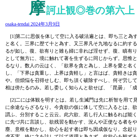
摩
訶止観◎巻の第六上
osaka-tendai
2024年3月9日
[1]第二に思仮を体して空に入る破法遍とは、即ち三と為
と名く。三界に歴て十と為す、又三界凡そ九地なるに約す
るが如し、復、欲有りと雖も婦に非れば淫せず、復、瞋有
として無方に、境に触れて著を生ずるに同じからず。思惟
るなり。数人の云はく、「欲界を貪と為し、上界を愛と名
し、「下界は貪重し、上界は貪軽し」と言はば、貪軽きは
や。但煩悩を召得せしむ、即ち須く破除すべし、何ぞ労し
相は傍たるのみ。若し委しく知らんと欲せば、「毘曇」「
[2]二には体観を明すとは。若し生滅門は先に析智を用て
に余途ならざるなり。今貪欲の仮に体して空に入るとは、
謂ふ、分別すること云云。此六欲、若し行人に触るれば能
に先づ共に言談し、欲残習を動かす、況んや正使なる者を
塵、意根を動かし、欲心を起す者は即ち因成仮なり。念起
虚不実、終に之を計して以て道理と為さず。此欲心を観ず