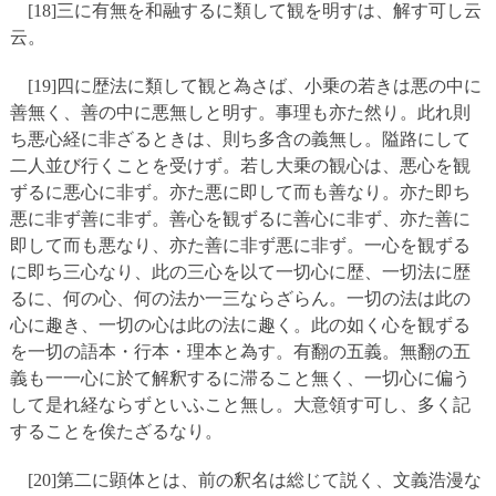
[18]三に有無を和融するに類して観を明すは、解す可し云
云。
[19]四に歴法に類して観と為さば、小乗の若きは悪の中に
善無く、善の中に悪無しと明す。事理も亦た然り。此れ則
ち悪心経に非ざるときは、則ち多含の義無し。隘路にして
二人並び行くことを受けず。若し大乗の観心は、悪心を観
ずるに悪心に非ず。亦た悪に即して而も善なり。亦た即ち
悪に非ず善に非ず。善心を観ずるに善心に非ず、亦た善に
即して而も悪なり、亦た善に非ず悪に非ず。一心を観ずる
に即ち三心なり、此の三心を以て一切心に歴、一切法に歴
るに、何の心、何の法か一三ならざらん。一切の法は此の
心に趣き、一切の心は此の法に趣く。此の如く心を観ずる
を一切の語本・行本・理本と為す。有翻の五義。無翻の五
義も一一心に於て解釈するに滞ること無く、一切心に偏う
して是れ経ならずといふこと無し。大意領す可し、多く記
することを俟たざるなり。
[20]第二に顕体とは、前の釈名は総じて説く、文義浩漫な