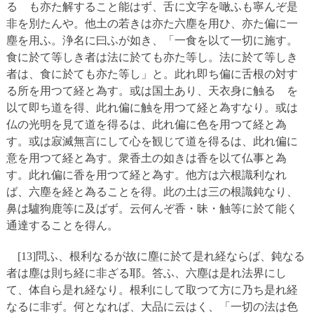
るゝも亦た解すること能はず、舌に文字を噉ふも寧んぞ是
非を別たんや。他土の若きは亦た六塵を用ひ、亦た偏に一
塵を用ふ。浄名に曰ふが如き、「一食を以て一切に施す。
食に於て等しき者は法に於ても亦た等し。法に於て等しき
者は、食に於ても亦た等し」と。此れ即ち偏に舌根の対す
る所を用つて経と為す。或は国土あり、天衣身に触るゝを
以て即ち道を得、此れ偏に触を用つて経と為すなり。或は
仏の光明を見て道を得るは、此れ偏に色を用つて経と為
す。或は寂滅無言にして心を観じて道を得るは、此れ偏に
意を用つて経と為す。衆香土の如きは香を以て仏事と為
す。此れ偏に香を用つて経と為す。他方は六根識利なれ
ば、六塵を経と為ることを得。此の土は三の根識鈍なり、
鼻は驢狗鹿等に及ばず。云何んぞ香・昧・触等に於て能く
通達することを得ん。
[13]問ふ、根利なるが故に塵に於て是れ経ならば、鈍なる
者は塵は則ち経に非ざる耶。答ふ、六塵は是れ法界にし
て、体自ら是れ経なり。根利にして取つて方に乃ち是れ経
なるに非ず。何となれば、大品に云はく、「一切の法は色