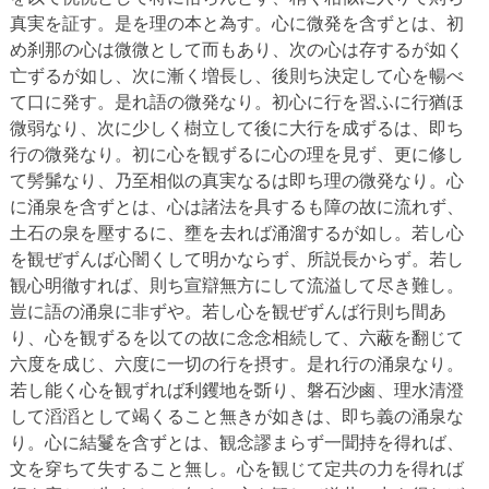
真実を証す。是を理の本と為す。心に微発を含ずとは、初
め刹那の心は微微として而もあり、次の心は存するが如く
亡ずるが如し、次に漸く増長し、後則ち決定して心を暢べ
て口に発す。是れ語の微発なり。初心に行を習ふに行猶ほ
微弱なり、次に少しく樹立して後に大行を成ずるは、即ち
行の微発なり。初に心を観ずるに心の理を見ず、更に修し
て髣髴なり、乃至相似の真実なるは即ち理の微発なり。心
に涌泉を含ずとは、心は諸法を具するも障の故に流れず、
土石の泉を壓するに、壅を去れば涌溜するが如し。若し心
を観ぜずんば心闇くして明かならず、所説長からず。若し
観心明徹すれば、則ち宣辯無方にして流溢して尽き難し。
豈に語の涌泉に非ずや。若し心を観ぜずんば行則ち間あ
り、心を観ずるを以ての故に念念相続して、六蔽を翻じて
六度を成じ、六度に一切の行を摂す。是れ行の涌泉なり。
若し能く心を観ずれば利钁地を斲り、磐石沙鹵、理水清澄
して滔滔として竭くること無きが如きは、即ち義の涌泉な
り。心に結鬘を含ずとは、観念謬まらず一聞持を得れば、
文を穿ちて失すること無し。心を観じて定共の力を得れば