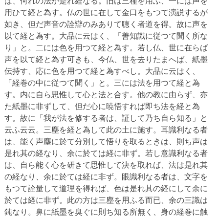
ば、何れの法か是れ経なる。旧は三種を用ふ、一には声を
用ひて経と為す。仏の世に在して金口をもつて演説するが
如き、但だ声音の詮辯のみありて聴く者道を得。故に声を
以て経と為す。大品に云はく、「善知識に従つて聞く所な
り」と。二には色を用つて経と為す。若し仏、世に在らば
声を以て経と為す可きも、今仏、世を去りたまへば、紙墨
伝持す、応に色を用つて経と為すべし。大品に云はく、
「経巻の中に従つて聞く」と。三には法を用つて経と為
す。内に自ら思惟して心と法と合す。他の教に由らず、亦
た紙墨に非ずして、但だ心に暁悟すれば即ち法を経と為
す。故に「我が法を修する者は、証して乃ち自ら知る」と
云ふ云云。三塵を経と為して此の土に施す。耳識利なる者
は、能く声塵に於て分別して悟りを取るときは、則ち声は
是れ其の経なり、余に於ては経に非ず。若し意識利なる者
は、自ら能く心を研きて思惟して決を取れば、法は是れ其
の経なり、余に於ては経に非ず。眼識利なる者は、文字を
もつて詮量して道理を得れば、色は是れ其の経にして余に
於ては経に非ず。此の方は三塵を用ふる而已、余の三識は
鈍なり。鼻に紙墨を臭ぐに則ち知る所無く、身の経巻に触