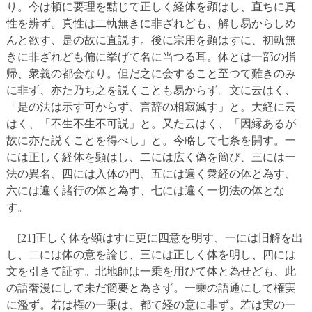
り。今は頓に要理を黠じて正しく経体を顕はし、直ちに真
性を辨ず。真性は二軌無きに非ざれども、解し易からしめ
んと欲す、是の故に直説す。後に宗用を顕はすに、初軌無
きに非ざれども偏に挙げて名に当つる耳。体とは一部の指
帰、衆義の都会なり。但だ之に会すること至つて難きのみ
に非ず、亦た乃ち之を説くことも易からず。文に云はく、
「是の法は示す可からず、言辞の相寂滅す」と。大経に云
はく、「不生不生不可説」と。又た云はく、「因縁あるが
故に亦た説くことを得べし」と。今略して七条を開す。一
には正しく経体を顕はし、二には広く偽を簡び、三には一
法の異名、四には入体の門、五には遍く衆経の体と為す、
六には遍く諸行の体と為す、七には遍く一切法の体とな
す。
[21]正しく体を顕はすに更に四意を明す、一には旧解を出
し、二には体の意を論じ、三には正しく体を明し、四には
文を引きて証す。北地師は一乗を用ひて体と為せども、此
の語奢漫にして未だ簡要と為さず。一乗の語通にして権実
に濫ず。若は権の一乗は、都て経の意に非ず。若は実の一