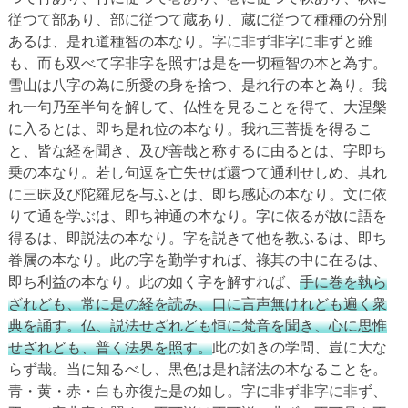
従つて部あり、部に従つて蔵あり、蔵に従つて種種の分別
あるは、是れ道種智の本なり。字に非ず非字に非ずと雖
も、而も双べて字非字を照すは是を一切種智の本と為す。
雪山は八字の為に所愛の身を捨つ、是れ行の本と為り。我
れ一句乃至半句を解して、仏性を見ることを得て、大涅槃
に入るとは、即ち是れ位の本なり。我れ三菩提を得るこ
と、皆な経を聞き、及び善哉と称するに由るとは、字即ち
乗の本なり。若し句逗を亡失せば還つて通利せしめ、其れ
に三昧及び陀羅尼を与ふとは、即ち感応の本なり。文に依
りて通を学ぶは、即ち神通の本なり。字に依るが故に語を
得るは、即説法の本なり。字を説きて他を教ふるは、即ち
眷属の本なり。此の字を勤学すれば、祿其の中に在るは、
即ち利益の本なり。此の如く字を解すれば、
手に巻を執ら
ざれども、常に是の経を読み、口に言声無けれども遍く衆
典を誦す。仏、説法せざれども恒に梵音を聞き、心に思惟
せざれども、普く法界を照す。
此の如きの学問、豈に大な
らず哉。当に知るべし、黒色は是れ諸法の本なることを。
青・黄・赤・白も亦復た是の如し。字に非ず非字に非ず、