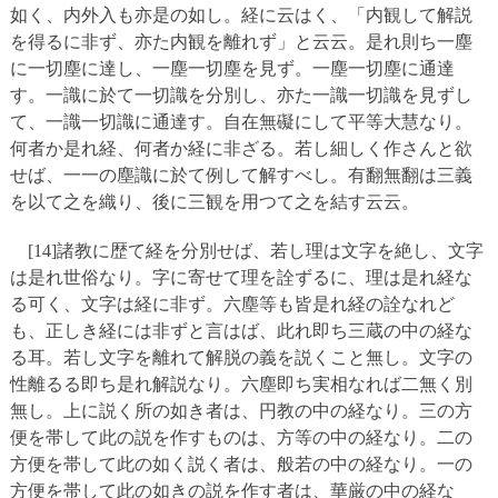
如く、内外入も亦是の如し。経に云はく、「内観して解説
を得るに非ず、亦た内観を離れず」と云云。是れ則ち一塵
に一切塵に達し、一塵一切塵を見ず。一塵一切塵に通達
す。一識に於て一切識を分別し、亦た一識一切識を見ずし
て、一識一切識に通達す。自在無礙にして平等大慧なり。
何者か是れ経、何者か経に非ざる。若し細しく作さんと欲
せば、一一の塵識に於て例して解すべし。有翻無翻は三義
を以て之を織り、後に三観を用つて之を結す云云。
[14]諸教に歴て経を分別せば、若し理は文字を絶し、文字
は是れ世俗なり。字に寄せて理を詮ずるに、理は是れ経な
る可く、文字は経に非ず。六塵等も皆是れ経の詮なれど
も、正しき経には非ずと言はば、此れ即ち三蔵の中の経な
る耳。若し文字を離れて解脱の義を説くこと無し。文字の
性離るる即ち是れ解説なり。六塵即ち実相なれば二無く別
無し。上に説く所の如き者は、円教の中の経なり。三の方
便を帯して此の説を作すものは、方等の中の経なり。二の
方便を帯して此の如く説く者は、般若の中の経なり。一の
方便を帯して此の如きの説を作す者は、華厳の中の経な