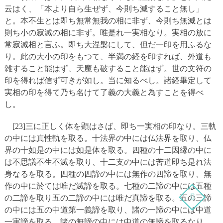
云はく、「本より自ら生ぜず、今則ち滅すること無し」
と。本不生とは即ち無常無我の相に非ず、今則ち無滅とは
則ち小の寂滅の相に非ず。唯是れ一実相なり。実相の放に
常寂滅相と言ふ。即ち大涅槃にして、但だ一印を用ふるな
り。此の大小の印をもつて、半満の経を印すれば、外道も
雑すること能はず、天魔も破すること能はず。世の文符の
印を得れば信ず可きが如し。当に知るべし。諸経畢定して
実相の印を得て乃ち名けて了義の大義と為すことを得べ
し。
[23]三に正しく体を顕はさば、即ち一実相の印なり。三軌
の中には真性軌を取る。十法界の中には仏法界を取り、仏
界の十如是の中には如是体を取る。四種の十二因縁の中に
は不思議不生不滅を取り、十二支の中には苦道即ち是れ法
身なるを取る。四種の四諦の中には無作の四諦を取り、無
作の中に於ては唯だ滅諦を取る。七種の二諦の中には五種
の二諦を取り五の二諦の中には唯だ真諦を取る。五の三諦
の中には五の中道第一義諦を取り、諸の一諦の中には中道
一実諦を取る。諸の無諦の中には中道の無諦を取るなり。