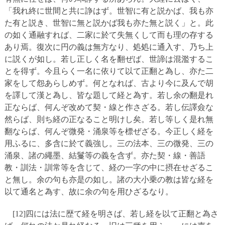
「我れ終に世間と共に諍はず。世智に有と説かば、我も亦
た有と説き、世智に無と説かば我も亦た無と説く」と。此
の如く通融すれば、二家に於て失無くして而も理の存する
あり焉。復次に円の義は無方なり、処処に通入す、乃ち上
に説くが如し。若し正しく名を翻ぜば、世諦は混濫するこ
とを得ず。今且らく一名に依りて以て正翻と為し、亦た二
家をして怨あらしめず。何となれば、古より今に及んで胡
を譯して漢と為し、皆な題して経と為す。若し余の翻是れ
正ならば、何んぞ改めて契・線と作さざる。若し伝譯僉な
然らば、則ち経の正なること明けし矣。若し等しく是れ無
翻ならば、何んぞ微発・涌泉等を標ぜざる。今正しく経を
用ふるに、多含に於て義強し。三の法本、三の微発、三の
涌泉、諸の繩墨、結鬘等の義を含ず。亦た契・線・善語
教・訓法・訓常等を含じて、経の一字の中に摂在せざるこ
と無し。余の句も亦是の如し。諸の大小乗の教は皆な経を
以て通名と為す、故に余の句を用ひざるなり。
[12]四には法に歴て経を明さば、若し経を以て正翻と為さ