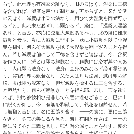
らず。此れ即ち有翻家の証なり。旧の云はく、涅槃に三徳
を含ずれば、滅度を用つて翻と為す可からずと。又た梁武
の云はく、滅度は小乗の法なり、用ひて大涅槃を翻ず可か
らずと。此れ未だ必ずしも爾からず。経に、「涅槃大涅槃
あり」と言ふ、亦応に滅度大滅度あるべし。此の経に如来
滅度と云ふ、豈に大滅度に非ずや。既に小滅度を以て小涅
槃を翻ず、何んぞ大滅度を以て大涅槃を翻ぜざることを得
ん。若し滅度は偏にして三徳を含ぜずと謂はば、今、含釈
を作さんに、滅とは即ち解脱なり、解脱には必ず其の人あ
り。人は即ち法身なり。法身は直身のみならず必ず霊智あ
り、霊智は即ち般若なり。又た大は即ち法身、滅は即ち解
脱、度は即ち般若なり。但だ滅度を標するに三を含ずるこ
と宛然たり、何んぞ翻無きことを得ん耶。若し一言を執す
れば、則ち彼彼相ひ是非して仏意に達せざること、已に上
に説くが如し。今、有無を和融して、義趣を虚豁せん。若
し無翻と言はば、名に五義を含ず。一一の義に、更に三義
を含ず、弥其の美なるを見る。若し有翻と作さば、一一の
翻に於て亦た三義を具し、転た旨の深きことを益す。彼の
有無に任せば、何の乖諍する所あらん。大経に云はく、