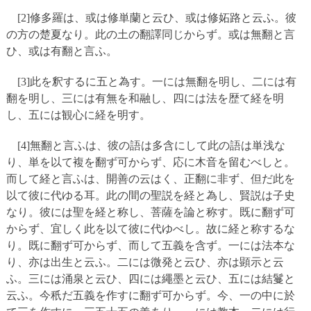
[2]修多羅は、或は修単蘭と云ひ、或は修妬路と云ふ。彼
の方の楚夏なり。此の土の翻譯同じからず。或は無翻と言
ひ、或は有翻と言ふ。
[3]此を釈するに五と為す。一には無翻を明し、二には有
翻を明し、三には有無を和融し、四には法を歴て経を明
し、五には観心に経を明す。
[4]無翻と言ふは、彼の語は多含にして此の語は単浅な
り、単を以て複を翻ず可からず、応に木音を留むべしと。
而して経と言ふは、開善の云はく、正翻に非ず、但だ此を
以て彼に代ゆる耳。此の間の聖説を経と為し、賢説は子史
なり。彼には聖を経と称し、菩薩を論と称す。既に翻ず可
からず、宜しく此を以て彼に代ゆべし。故に経と称するな
り。既に翻ず可からず、而して五義を含ず。一には法本な
り、亦は出生と云ふ。二には微発と云ひ、亦は顕示と云
ふ。三には涌泉と云ひ、四には繩墨と云ひ、五には結鬘と
云ふ。今秖だ五義を作すに翻ず可からず。今、一の中に於