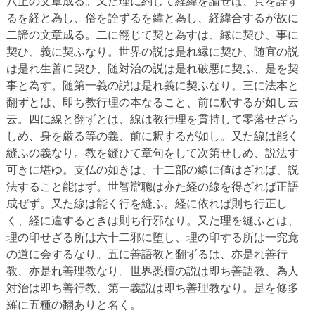
八正の文章成る。又た理に約して経緯を論ぜば、真を詮ず
るを経と為し、俗を詮ずるを緯と為し、経緯合するが故に
二諦の文章成る。二に翻じて契と為すは、縁に契ひ、事に
契ひ、義に契ふなり。世界の説は是れ縁に契ひ、随宜の説
は是れ生善に契ひ、随対治の説は是れ破悪に契ふ、是を契
事と為す。随第一義の説は是れ義に契ふなり。三に法本と
翻ずとは、即ち教行理の本なること、前に釈するが如し云
云。四に線と翻ずとは、線は教行理を貫持して零落せざら
しめ、身を厳る等の義、前に釈するが如し。又た線は能く
縫ふの義なり。教を縫ひて章句をして次第せしめ、説法す
可きに堪ゆ。支仏の如きは、十二部の線に値はざれば、説
法すること能はず。世智辯聰は亦た経の線を得ざれば正語
成ぜず。又た線は能く行を縫ふ。経に依れば則ち行正し
く、経に違するときは則ち行邪なり。又た理を縫ふとは、
理の印せざる所は六十二邪に堕し、理の印する所は一究竟
の道に会するなり。五に善語教と翻ずるは、亦是れ善行
教、亦是れ善理教なり。世界悉檀の説は即ち善語教、為人
対治は即ち善行教、第一義説は即ち善理教なり。是を修多
羅に五種の翻ありと名く。