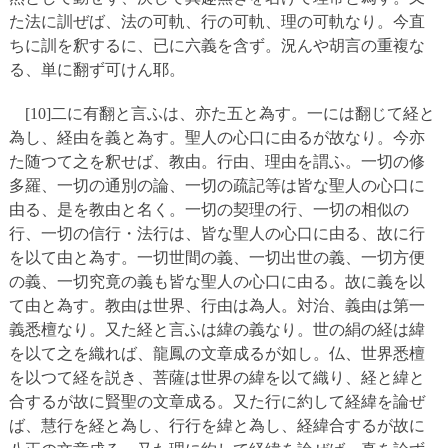
た法に訓ぜば、法の可軌、行の可軌、理の可軌なり。今直
ちに訓を釈するに、已に六義を含ず。況んや胡言の重複な
る、単に翻ず可けん耶。
[10]二に有翻と言ふは、亦た五と為す。一には翻じて経と
為し、経由を義と為す。聖人の心口に由るが故なり。今亦
た随つて之を釈せば、教由。行由、理由を謂ふ。一切の修
多羅、一切の通別の論、一切の疏記等は皆な聖人の心口に
由る、是を教由と名く。一切の契理の行、一切の相似の
行、一切の信行・法行は、皆な聖人の心口に由る、故に行
を以て由と為す。一切世間の義、一切出世の義、一切方便
の義、一切究竟の義も皆な聖人の心口に由る。故に義を以
て由と為す。教由は世界、行由は為人。対治、義由は第一
義悉檀なり。又た経と言ふは緯の義なり。世の絹の経は緯
を以て之を織れば、龍鳳の文章成るが如し。仏、世界悉檀
を以つて経を説き、菩薩は世界の緯を以て織り、経と緯と
合するが故に賢聖の文章成る。又た行に約して経緯を論ぜ
ば、慧行を経と為し、行行を緯と為し、経緯合するが故に