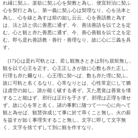
れ縁に契ふ。楽欲に契ふ心を契教と為し、便宜対治に契ふ
心を契行と為し、第一義に契ふ心は契理なり。心を法本と
為し、心を線と為すは前の如し云云。心を善語教と為す
は、法と語と倶に善悪に通ず、今、善法善語を以て之を定
む。心と観と亦た善悪に通ず、今、善心善観を以て之を定
む。即ち是れ善語教・善行・善理なり。故に心に三義を具
す。
[17]心は是れ可軌とは、若し観無きときは則ち規矩無し。
観を以て心王を正す。心王正しきが故に心数も亦た正し。
行理も亦た爾なり。心王理に契へば、数も亦た理に契ふ。
故に可軌と名くるなり。心常なりとは、心性常定にして猶
ほ虚空の如し。誰か能く破する者ぞ。又た悪覚は善覚を壊
すること能はず、邪行は正行を于さず、邪理は正理を壊せ
ず。故に心を常と名く。諸の事釈に随つて一一心に向へて
観と為せば、観慧弥成じて事に於て乖くこと無し。火の薪
を益すが如く事理失すること無し。文字に即して文字無
く、文字を捨てずして別に観を作すなり。