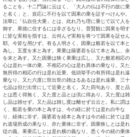
ることを。十二門論に云はく、「大人の仏は不行の故に乗
と名く」と、豈応に不行を以て因果の乗を証すべけんや。
法華に「仏自住大乗」とは、此れ乃ち理に乗じて以て人を
御す、果徳に住するには非ざるなり。普賢観に因果を明す
に皆な実相を指すは、云何んぞ実相を将つて因果を証せん
耶。今皆な用ひず。有る人明さく、因乗は般若を以て本と
為し、五度を末と為す。果乗は薩婆若を以て本と為し、余
を末と為す。又た因乗は狭く果乗は広し、又た般若相応の
心は是れ一体の乗、不相応の心は是れ異体の乗なり。又た
無所得の相応の行は是れ近乗、低頭挙手の有所得は是れ遠
乗なり。又た六度に世出世の雑はるあるは是れ遠乗、三十
七品は但だ出世にして近乗と名く。又た四句あり、度と品
とは悉く得無く、又た度と品とは倶に得あり。又た度は雑
し品は雑せず。又た品は雑し度は離せず云云と。私に謂は
く、船若を乗の本と為すは、今の経に於ては是れ白牛な
り、経体に非ず。薩婆若を経本と為すは今の経に於ては是
れ道場所成の果なり、亦た乗体に非ず。因乗狭しとは是れ
従の義、果乗広しとは是れ横の義なり、悉く今の経の乗体