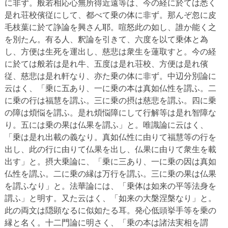
に非ず。般若相応心無所得近遠等は、今の経に於ては悉く
是れ荘校儐従にして、都べて乗の体に非ず。那んぞ忽に皮
毛枝葉に於て諍論を興さん耶。喧怒此の如し、誰か能く之
を別たん。有る人、釈論を引きて、六度を以て乗体と為
し、方便は生死を運出し、慈悲は衆生を蓮取すと。今の経
に於ては般若は是れ牛、五度は是れ荘校、方便は是れ儐
従、慈悲は是れ軒なり、亦た乗の体に非ず。中辺分別論に
云はく、「乗に五あり、一に乗の本は真如仏性を謂ふ。二
に乗の行は福慧を謂ふ。三に乗の摂は慈悲を謂ふ。四に乗
の障は煩悩を謂ふ。是れ煩悩障にして行解等は是れ智障な
り。五には乗の果は仏果を謂ふ」と。唯識論に云はく、
「乗は是れ出載の義なり。真如仏性に由りて福慧等の行を
出し、此の行に由りて仏果を出し、仏果に由りて衆生を載
出す」と。摂大乗論に、「乗に三あり、一に乗の因は真如
仏性を謂ふ。二に乗の縁は万行を謂ふ。三に乗の果は仏果
を謂ふなり」と。法華論には、「乗体は如来の平等法身を
謂ふ」と明す。又た云はく、「如来の大槃涅槃なり」と。
此の両文は隠顕なるに似如たる耳。発心低頭挙手等を乗の
縁と名く。十二門論に明さく、「乗の本は諸法実相を謂