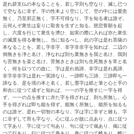
是れ辟支仏の本なることを。若し字則ち空なり、滅し已つ
て空なるに非ず。字の性本より空にして、空の中には愛恚
無く、乃至邪正無く、字不可得なり。字を知る者は誰ぞ。
云何んぞ衆生は妄りに取舎を生ずと知る。慈悲誓願を起
し、六度を行じて衆生を濟ひ、如実の際に入れば亦た衆生
の滅度を得る奢無し。当に知るべし、此の字は是れ菩薩の
本なることを。若し字非字、非字非非字を知れば、二辺の
倒無きを浄と名け、浄なれば則ち業無きを我と名け、我則
ち苦無きを楽と名け、苦無きときは則ち生死無きを常と名
く。何を以つての故に、字は是れ俗諦、非字は是れ真諦、
非字非非字は是れ一実諦なり。一諦即ち三諦、三諦即ち一
諦なる、是を境の本と名く。若し墨字は紙と筆と心と手の
和合に従つて成ずと知れば、一一の字を推すに一字を得
ず。一一の点を推すに亦た字を得ざれば、則ち所無し。心
手を得ざれば即ち能を得ず。能無く所無し、能所を知るも
のは誰ぞ。是れ一切智の本なり。字は字に非ずと雖も、字
に非ずして而も字なり。心に従ふが故に点あり、点に従つ
て字あり、字に従つて句あり、句に従つて偈あり、偈に従
つて行あり、行に従つて巻あり、巻に従つて帙あり、帙に