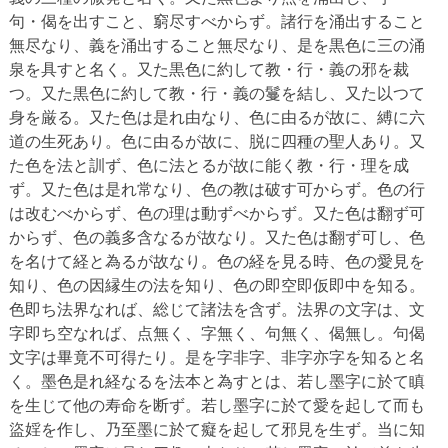
句・偈を出すこと、窮尽すべからず。諸行を涌出すること
無尽なり、義を涌出すること無尽なり、是を黒色に三の涌
泉を具すと名く。又た黒色に約して教・行・義の邪を裁
つ。又た黒色に約して教・行・義の鬘を結し、又た以つて
身を厳る。又た色は是れ由なり、色に由るが故に、縛に六
道の生死あり。色に由るが故に、脱に四種の聖人あり。又
た色を法と訓ず、色に法とるが故に能く教・行・理を成
ず。又た色は是れ常なり、色の教は破す可からず。色の行
は改むべからず、色の理は動ずべからず。又た色は翻ず可
からず、色の義多含なるが故なり。又た色は翻ず可し、色
を名けて経と為るが故なり。色の経を見る時、色の愛見を
知り、色の因縁生の法を知り、色の即空即仮即中を知る。
色即ち法界なれば、総じて諸法を含ず。法界の文字は、文
字即ち空なれば、点無く、字無く、句無く、偈無し。句偈
文字は畢竟不可得たり。是を字非字、非字亦字を知ると名
く。墨色是れ経なるを法本と為すとは、若し墨字に於て瞋
を生じて他の寿命を断ず。若し墨字に於て愛を起して而も
盜婬を作し、乃至墨に於て癡を起して邪見を生ず。当に知