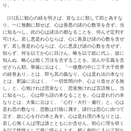
り。
[15]五に観心の経を明さば、皆な上に類して四と為すな
り。一に無翻に類せば、心は善悪の諸の心数等を含ず。当
に知るべし。此の心は諸法の都なることを、何んぞ定判す
可けん。若し悪是れ心ならば、心に善及び諸の心数を含ぜ
ず。若し善是れ心ならば、心に悪及び諸の心数を含ぜず。
知らず、何を以てか心に目けん。略を以て総に代ふ、故に
知んぬ、略心は能く万法を含ずることを。況んや五義を含
ぜざらん耶。華厳に云はく、「一微塵の中に三千大千世界
の経巻あり」とは、即ち其の義なり。心は是れ法の本なり
とは、釈論に云はく、「一切世間の中、心より造せざる無
し」と。心無ければ思覚なく、思覚無ければ言語無し。当
に知るべし、心は即ち語の本なることを。心は是れ行の本
なりとは、大集に云はく、「心行・大行・遍行」と。心は
是れ思の数なり、思数は行陰に属す。諸行は思心に由つて
立す、故に心を行の本と為す。心は是れ理の本なりとは、
若し心無くんば理は誰とともにか含せん。初心に理を研く
を以て恍恍として将に悟らんとす、稍く相似に入りて則ち