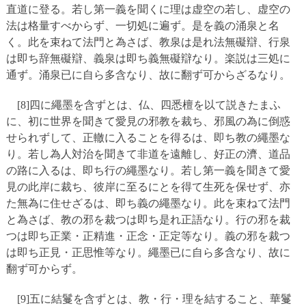
直道に登る。若し第一義を聞くに理は虚空の若し、虚空の
法は格量すべからず、一切処に遍ず。是を義の涌泉と名
く。此を束ねて法門と為さば、教泉は是れ法無礙辯、行泉
は即ち辞無礙辯、義泉は即ち義無礙辯なり。楽説は三処に
通ず。涌泉已に自ら多含なり、故に翻ず可からざるなり。
[8]四に繩墨を含ずとは、仏、四悉檀を以て説きたまふ
に、初に世界を聞きて愛見の邪教を裁ち、邪風の為に倒惑
せられずして、正轍に入ることを得るは、即ち教の繩墨な
り。若し為人対治を聞きて非道を遠離し、好正の濟、道品
の路に入るは、即ち行の繩墨なり。若し第一義を聞きて愛
見の此岸に裁ち、彼岸に至るにとを得て生死を保せず、亦
た無為に住せざるは、即ち義の繩墨なり。此を束ねて法門
と為さば、教の邪を裁つは即ち是れ正語なり。行の邪を裁
つは即ち正業・正精進・正念・正定等なり。義の邪を裁つ
は即ち正見・正思惟等なり。繩墨已に自ら多含なり、故に
翻ず可からず。
[9]五に結鬘を含ずとは、教・行・理を結すること、華鬘