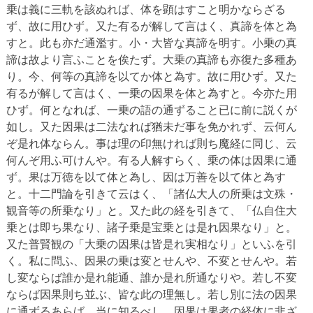
乗は義に三軌を該ぬれば、体を顕はすこと明かならざる
ず、故に用ひず。又た有るが解して言はく、真諦を体と為
すと。此も亦だ通濫す。小・大皆な真諦を明す。小乗の真
諦は故より言ふことを俟たず。大乗の真諦も亦復た多種あ
り。今、何等の真諦を以てか体と為す。故に用ひず。又た
有るが解して言はく、一乗の因果を体と為すと。今亦た用
ひず。何となれば、一乗の語の通ずること已に前に説くが
如し。又た因果は二法なれば猶未だ事を免かれず、云何ん
ぞ是れ体ならん。事は理の印無ければ則ち魔経に同じ、云
何んぞ用ふ可けんや。有る人解すらく、乗の体は因果に通
ず。果は万徳を以て体と為し、因は万善を以て体と為す
と。十二門論を引きて云はく、「諸仏大人の所乗は文殊・
観音等の所乗なり」と。又た此の経を引きて、「仏自住大
乗とは即ち果なり、諸子乗是宝乗とは是れ因果なり」と。
又た普賢観の「大乗の因果は皆是れ実相なり」といふを引
く。私に問ふ、因果の乗は変とせんや、不変とせんや。若
し変ならば誰か是れ能通、誰か是れ所通なりや。若し不変
ならば因果則ち並ぶ、皆な此の理無し。若し別に法の因果
に通ずるあらば、当に知るべし、因果は果者の経体に非ざ