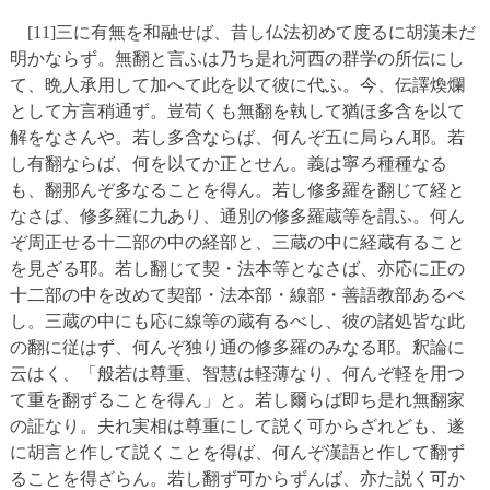
[11]三に有無を和融せば、昔し仏法初めて度るに胡漢未だ
明かならず。無翻と言ふは乃ち是れ河西の群学の所伝にし
て、晩人承用して加へて此を以て彼に代ふ。今、伝譯煥爛
として方言稍通ず。豈苟くも無翻を執して猶ほ多含を以て
解をなさんや。若し多含ならば、何んぞ五に局らん耶。若
し有翻ならば、何を以てか正とせん。義は寧ろ種種なる
も、翻那んぞ多なることを得ん。若し修多羅を翻じて経と
なさば、修多羅に九あり、通別の修多羅蔵等を謂ふ。何ん
ぞ周正せる十二部の中の経部と、三蔵の中に経蔵有ること
を見ざる耶。若し翻じて契・法本等となさば、亦応に正の
十二部の中を改めて契部・法本部・線部・善語教部あるべ
し。三蔵の中にも応に線等の蔵有るべし、彼の諸処皆な此
の翻に従はず、何んぞ独り通の修多羅のみなる耶。釈論に
云はく、「般若は尊重、智慧は軽薄なり、何んぞ軽を用つ
て重を翻ずることを得ん」と。若し爾らば即ち是れ無翻家
の証なり。夫れ実相は尊重にして説く可からざれども、遂
に胡言と作して説くことを得ば、何んぞ漢語と作して翻ず
ることを得ざらん。若し翻ず可からずんば、亦た説く可か