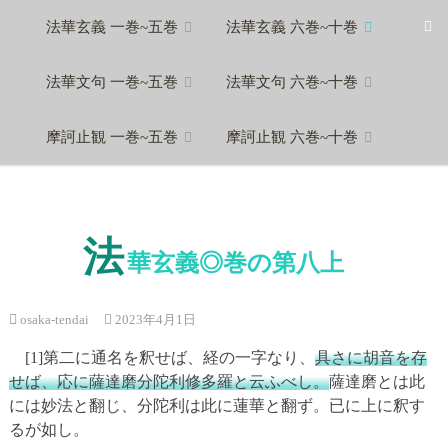
Skip
法華玄義 一巻~五巻
法華玄義 六巻~十巻
to
content
法華文句 一巻~五巻
法華文句 六巻~十巻
摩訶止観 一巻~五巻
摩訶止観 六巻~十巻
法
華玄義◎巻の第八上
osaka-tendai
2023年4月1日
[1]第二に通名を釈せば、経の一字なり、
具さに胡音を存
せば、応に薩達磨分陀利修多羅と云ふべし。
薩達磨とは此
には妙法と翻じ、分陀利は此に蓮華と翻ず。已に上に釈す
るが如し。