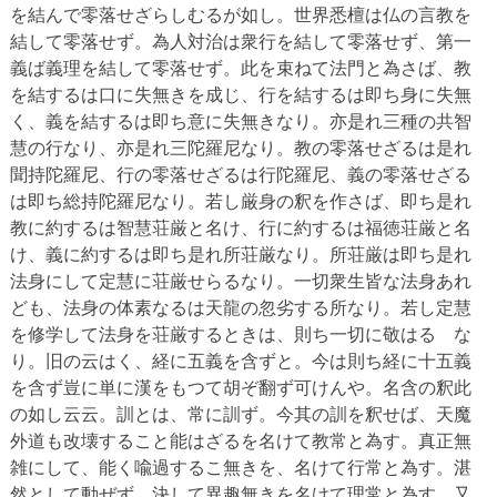
を結んで零落せざらしむるが如し。世界悉檀は仏の言教を
結して零落せず。為人対治は衆行を結して零落せず、第一
義ば義理を結して零落せず。此を束ねて法門と為さば、教
を結するは口に失無きを成じ、行を結するは即ち身に失無
く、義を結するは即ち意に失無きなり。亦是れ三種の共智
慧の行なり、亦是れ三陀羅尼なり。教の零落せざるは是れ
聞持陀羅尼、行の零落せざるは行陀羅尼、義の零落せざる
は即ち総持陀羅尼なり。若し厳身の釈を作さば、即ち是れ
教に約するは智慧荘厳と名け、行に約するは福徳荘厳と名
け、義に約するは即ち是れ所荘厳なり。所荘厳は即ち是れ
法身にして定慧に荘厳せらるなり。一切衆生皆な法身あれ
ども、法身の体素なるは天龍の忽劣する所なり。若し定慧
を修学して法身を荘厳するときは、則ち一切に敬はるゝな
り。旧の云はく、経に五義を含ずと。今は則ち経に十五義
を含ず豈に単に漢をもつて胡ぞ翻ず可けんや。名含の釈此
の如し云云。訓とは、常に訓ず。今其の訓を釈せば、天魔
外道も改壊すること能はざるを名けて教常と為す。真正無
雑にして、能く喩過するこ無きを、名けて行常と為す。湛
然として動ぜず、決して異趣無きを名けて理常と為す。又