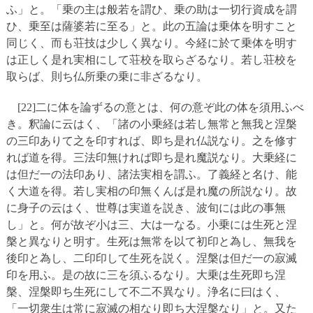
ふ」と。「乗の主は般若を謂ひ、乗の助は一切行資成を謂
ひ、乗至は薩婆若に至る」と。此の五論は乗体を明すこと
同じく、而も荘技は少しく異なり。今経に於て乗体を明す
は正しく是れ実相にして荘校を取らざるなり。若し荘校を
取らば、則ち仏所乗の乗に非ざるなり。
[22]二に体を論ずるの意とは、何の意ぞ此の体を須用ふべ
き。釈論に云はく、「諸の小乗経は若し無常と無我と涅槃
の三印ありて之を印すれば、即ち是れ仏説なり。之を修す
れば道を得。三法印無ければ即ち是れ魔説なり。大乗経に
は但だ一の法印あり、諸法実相を謂ふ。了義経と名け、能
く大道を得。若し実相の印無くんば是れ魔の所説なり。故
に身子の云はく、世尊は実道を説き、波旬には此の事無
し」と。何が故ぞ小は三、大は一なる。小乗には生死と涅
槃と異なりと明す。生死は無常を以て初印と為し、無我を
後印と為し、二印印して生死を説く。涅槃は但だ一の寂滅
印を用ふ。是の故に三を須ふるなり。大乗は生死即ち涅
槃、涅槃即ち生死にして不二不異なり。浄名に曰はく、
「一切衆生は常に寂滅の相なり即ち大涅槃なり」と。又た