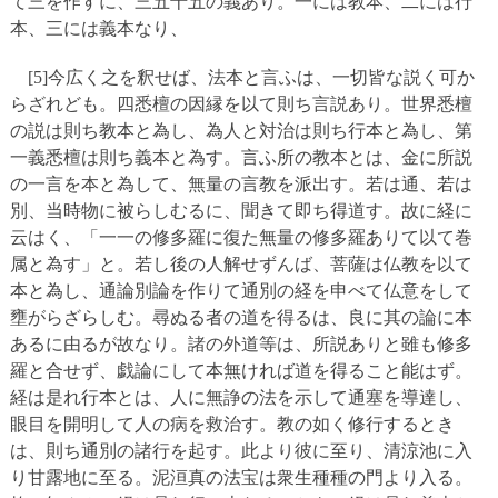
て三を作すに、三五十五の義あり。一には教本、二には行
本、三には義本なり、
[5]今広く之を釈せば、法本と言ふは、一切皆な説く可か
らざれども。四悉檀の因縁を以て則ち言説あり。世界悉檀
の説は則ち教本と為し、為人と対治は則ち行本と為し、第
一義悉檀は則ち義本と為す。言ふ所の教本とは、金に所説
の一言を本と為して、無量の言教を派出す。若は通、若は
別、当時物に被らしむるに、聞きて即ち得道す。故に経に
云はく、「一一の修多羅に復た無量の修多羅ありて以て巻
属と為す」と。若し後の人解せずんば、菩薩は仏教を以て
本と為し、通論別論を作りて通別の経を申べて仏意をして
壅がらざらしむ。尋ぬる者の道を得るは、良に其の論に本
あるに由るが故なり。諸の外道等は、所説ありと雖も修多
羅と合せず、戯論にして本無ければ道を得ること能はず。
経は是れ行本とは、人に無諍の法を示して通塞を導達し、
眼目を開明して人の病を救治す。教の如く修行するとき
は、則ち通別の諸行を起す。此より彼に至り、清涼池に入
り甘露地に至る。泥洹真の法宝は衆生種種の門より入る。