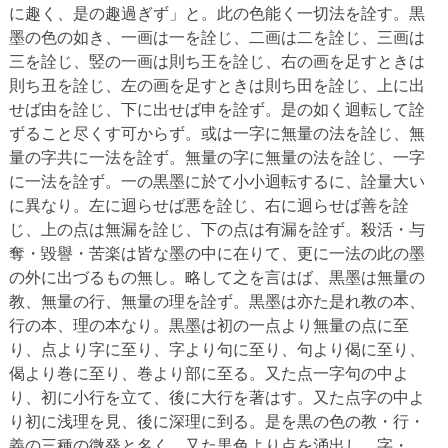
に趣く、是の趣過ぎず」と。此の色能く一切法を詮す。黒
墨の色の如き、一画は一を詮じ、二画は二を詮じ、三画は
三を詮じ、竪の一画は則ち王を詮じ、右の画を足すときは
則ち丑を詮じ、左の画を足すときは則ち田を詮じ、上に出
せば由を詮じ、下に出せば申を詮ず。是の如く迴転して詮
ずること尽くす可からず。或は一字に無量の法を詮じ、無
量の字共に一法を詮ず。無量の字に無量の法を詮じ、一字
に一法を詮ず。一の黒墨に於て小小迴転するに、詮量大い
に異なり。左に迴らせば悪を詮じ、右に迴らせば善を詮
じ、上の点は無漏を詮じ、下の点は有漏を詮ず。殺活・与
奪・毀譽・苦楽は皆な墨の中に在りて、更に一法の此の墨
の外に出づるもの無し。略して之を言はば、黒墨は無量の
教、無量の行、無量の理を詮ず。黒墨は亦た是れ教の本、
行の本、理の本なり。黒墨は初の一点より無量の点に至
り、点より字に至り、字より句に至り、句より偈に至り、
偈より巻に至り、巻より部に至る。又た点一字句の中よ
り、初に小行を立て、後に大行を著はす。又た点字の中よ
り初に浅理を見、後に深理に到る。是を黒の色の教・行・
義の三種の微発と名く。又た黒色より点を涌出し、字・