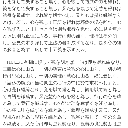
行を穿ちて失すること無く、心を観して道共の力を得れば
義を穿ちて失すること無し。又た心を観じて定慧を得れば
法身を厳顕す。此れ皆な解すべし。又た心は是れ繩墨なり
とは、若し、心を観じて正語を得れば邪倒の説を離れ、心
を観ずること正しきときは則ち邪行を免れ、心に見著無き
ときは則ち正理に入る。事行は繩の如く、理行は墨の如
し。愛見の木を弾して正法の器を成ずるなり。是を心の経
の多含と為す、略して十五義を示す云云。
[16]二に有翻に類して観を明さば、心は即ち是れ由なり、
三義は心に由る。一切の語言は覚観の心に由り、一切の諸
行は思心に由り、一切の義理は慧心に由る。経に云はく、
「諸仏の解脱は当に衆生の心行の中に於て求むべし」と。
心は是れ経緯なり、覚を以て経と為し、観を以て緯と為し
て言語を織成す。又た慧行の心を経と為し、行行の心を緯
と為して衆行を織成す。心の竪に理を縁ずるを経と為し、
心の横に理を縁ずるを緯と為して義理を織成す云云。又た
観境を経と為し観智を緯と為し。観察迴転して一切の文章
を織成す。又た心は即ち是れ契なり。観慧の境に契ふは是