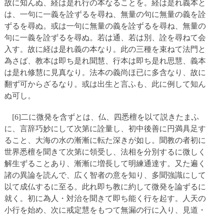
故に知んぬ、経は是れ行の本なることを。経は是れ義本と
は、一句に一義を詮ずるを尋ね、無量の句に無量の義を詮
ずるを尋ぬ。或は一句に無量の義を詮ずるを尋ね、無量の
句に一義を詮ずるを尋ぬ。若は通、若は別、詮を尋ねて会
入す。故に経は是れ義の本なり。此の三種を束ねて法門と
為さば、教本は即ち是れ聞慧、行本は即ち是れ思慧、義本
は是れ修慧に見真なり。法本の義尚ほ已に多含なり、故に
翻ず可からざるなり。或は出生と言ふも、此に例して知ん
ぬ可し。
[6]二に微発を含ずとは、仏、四悉檀を以て説きたまふ
に、言辞巧妙にして次第に詮量し、初中後善に円満具足す
ること、大海の水の漸漸に転た深きが如し。聞教の者初に
世界悉檀を聞きて次第に領受し、法相を分別するに微しく
解生ずることあり、漸漸に増長して明練通達す。又た遍く
諸の異論を読んで、広く智者の意を知り、多聞強識にして
以て成仏するに至る。此れ即ち教に約して微発を論ずるに
就く。初に為人・対治を聞きて即ち能く行を起す。人天の
小行を始め、次に戒定慧をもつて無漏の行に入り、見道・