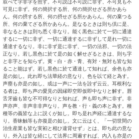
双べて字非字を照す。不可説は不可説に非ず、不可見も不
可見に非ず。何の簡択する所、何の簡択せざる所かあら
ん。何の摂する所、何の摂せざる所かあらん。何の棄つる
所、何の棄てざる所かあらん。是なるときは則ち倶に是、
非なるときは則ち悉く非なり。能く黒色に於て一切に通達
するに一切に非ず、一切に通達するに非ずして是れ一切に
通達するなり。非に非ず是に非ず、一切の法邪、一切の法
正なり。若し黒色に於て是の如く解せざるときは、則ち字
と非字とを知らず。黄・白・赤・青、有対・無対も皆な知
ること能はず。若し黒色に於て通達して知れば、余色も亦
是の如し。此れ即ち法華経の意なり、色を以て経と為す。
声塵も亦是の如し、或は一声に一法を詮ず云云。耳根利な
る者は、即ち声の愛見の因縁即空即仮即中なりと解す。唇
舌牙齒も皆な不可得なりと知れば、声も即ち声に非ず。非
声亦声、非声非非声なり。声を教・行・義の本と為す。種
種等の義皆な上に説くが如し。即ち是れ声経に通達するな
り。香昧触等も亦復是の如し。文に云はく、「一切世間の
治生産業も皆な実衵と相ひ違背せず」とは、即ち此の意な
り。外入は皆な経にして法界に周遍すれば、内入も亦是の