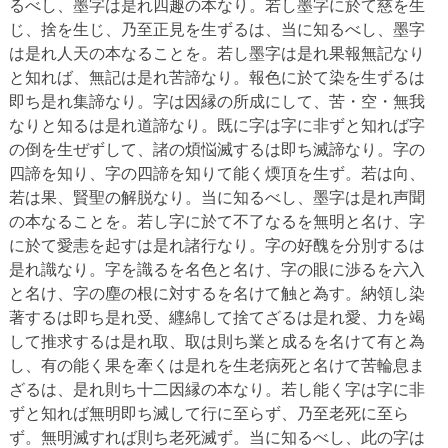
るべし、墨字は是れ四趣の本なり。若し墨字に於て慈を生
じ、捨を生じ、乃至正見を生ずるは、当に知るべし、墨字
は是れ人天の本なることを。若し墨字は是れ果報無記なり
と知れば、無記は是れ苦諦なり。報色に於て染を生ずるは
即ち是れ集諦なり。字は因縁の所成にして、苦・空・無我
なりと知るは是れ道諦なり。既に字は字に非ずと知れば字
の倒を生ぜずして、諸の煩悩滅するは即ち滅諦なり。字の
四諦を知り、字の四諦を知りて能く煗頂を生ず。若は向、
若は果、賢聖の解脱なり。当に知るべし、墨字は是れ声聞
の本なることを。若し字に於て不了なるを無明と名け、字
に於て愛恚を起すは是れ諸行なり。字の好醜を分別するは
是れ識なり。字を識るを名色と名け、字の眼に渉るを六入
と名け、字の塵の根に対するを名けて触と為す。納領し染
著するは即ち是れ受、纒綿して捨てざるは是れ愛、力を竭
して推求するは是れ取、取は則ち業と成るを名けて有と為
し、有の能く果を牽くは是れを生老病死と名けて苦輪息ま
ざるは、是れ則ち十二因縁の本なり。若し能く字は字に非
ずと知れば無明即ち滅して行に至らず、乃至老死に至ら
ず。無明滅すれば則ち老死滅ず。当に知るべし、此の字は