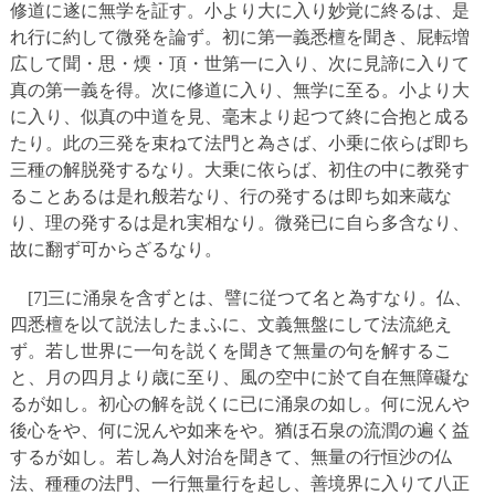
修道に遂に無学を証す。小より大に入り妙覚に終るは、是
れ行に約して微発を論ず。初に第一義悉檀を聞き、屁転増
広して聞・思・煗・頂・世第一に入り、次に見諦に入りて
真の第一義を得。次に修道に入り、無学に至る。小より大
に入り、似真の中道を見、毫末より起つて終に合抱と成る
たり。此の三発を束ねて法門と為さば、小乗に依らば即ち
三種の解脱発するなり。大乗に依らば、初住の中に教発す
ることあるは是れ般若なり、行の発するは即ち如来蔵な
り、理の発するは是れ実相なり。微発已に自ら多含なり、
故に翻ず可からざるなり。
[7]三に涌泉を含ずとは、譬に従つて名と為すなり。仏、
四悉檀を以て説法したまふに、文義無盤にして法流絶え
ず。若し世界に一句を説くを聞きて無量の句を解するこ
と、月の四月より歳に至り、風の空中に於て自在無障礙な
るが如し。初心の解を説くに已に涌泉の如し。何に況んや
後心をや、何に況んや如来をや。猶ほ石泉の流潤の遍く益
するが如し。若し為人対治を聞きて、無量の行恒沙の仏
法、種種の法門、一行無量行を起し、善境界に入りて八正