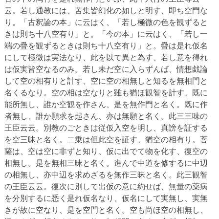
云。若し通教には、苦集皆幻化の如しと明す、即ち空門な
り。「古釈論の本」に云はく、「若し極微の色を観ずると
きは則ち十八空有り」と。「今の本」に云はく、「若し一
端の疊を観ずるときは則ち十八空有り」と。疊は是れ仮名
にして極微は実法なり、此を以て異と為す、若し意を得れ
は仮実皆空なるのみ。若し未だ空に入らずんば、情想戯論
して空の相有りと計す、空に空の相無しと知るを無相門と
名くるなり。空の相は空なりと雖も猶ほ観智を計す、既に
能所無し、誰か空観を作さん、是を無作門と名く。既に作
者無し、誰か願求を起さん、亦は無願と名く。此三三味の
王臣云云。別教のごときは従仮入空を明し、真謗を証する
を空三昧と名く。二乗は但此空を証す、猶空の相有り。菩
薩は、空は空に非ずと知り、仮に出でて物を化す、復空の
相無し。是を無相三昧と名く。進んで中道を修するに中辺
の相無し、亦中辺を求めざるを無作三昧と名く。此三観智
の王臣云云。復次に別して出仮の意に約せば、無量の薬病
を分別するに悉く是れ仮名なり、仮名にして実無し、実無
きが故に空なり、是を空門と名く。空も尚ほ空の相無し、