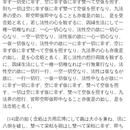
非ず一切受に非ず、空に非ず仮に非ず雙べて空仮を照す、
則ち一切は空に非ず仮に非ず雙べて空仮を照すなり。九法
界の受の、即空即仮即中なることも亦復是の如し、是を受
念処と名く。若し法性の心を観ずるに、因縁生法にして一
種一切種なれば、一心一切心なり。法性空の故に一切心一
心なり、一空一切空なり。法性仮の故に一心一切心なり、
一仮一切仮なり。法性中の故に一に非ず一切に非ず、空に
非ず仮に非ず雙べて空仮を照すなり。九法界の心も亦復是
の如し、是を心念処と名く。若し法性の想行両陰を観ずる
に、因縁生法にして一種一切種なれば一行無量行なり。法
性空の故に一切行一行、一空一切空なり。法性は仮なるが
故に、一行一切行、一仮一切仮なり。法性中なるが故に一
に非ず一切に非ず、空に非ず仮に非ず、雙べて空仮を照
す、一切は空に非ず仮に非ず、雙べて空仮を照すなり。九
法界の想行、皆即空即仮即中なること亦復是の如し、是を
法念処と名く。
[14]是の如く念処は力用広博にして義は大小を兼ね、倶に
八倒を破し、雙べて栄枯を顕はし雙べて栄枯に非ず、即ち