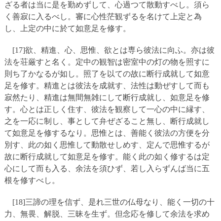
ざる者は当に是を勤めずして、心過つて散動すべし。須ら
く善寂に入るべし。審に心性茫観ずるを名けて上定と為
し、上定の中に於て如意足を修す。
[17]欲、精進、心、思惟、欲とは専ら彼法に向ふ。亦は彼
法を荘厳すと名く。定中の観智は密室中の灯の物を照すに
則ち了かなるが如し。照了を以ての故に断行成就して如意
足を修す。精進とは彼法を成就す、法性は動ぜすして而も
寂然たり、精進は無間無雑にして断行成就し、如意足を修
す。心とは正しく住す、彼法を観察して一心の中に縁す、
之を一応に制し、事として弁ぜざること無し、断行成就し
て如意足を修するなり。思惟とは、善能く彼法の方便を分
別す、此の如く思惟して動散せしめす、定んで思惟するが
故に断行成就して如意足を修す。能く此の如く修するは定
心にして而も入る、余法を須ひず、若し入らずんば当に五
根を修すべし。
[18]三諦の理を信ず、是れ三世の仏母なり、能く一切の十
力、無畏、解脱、三昧を生ず。但念応を修して余法を求め