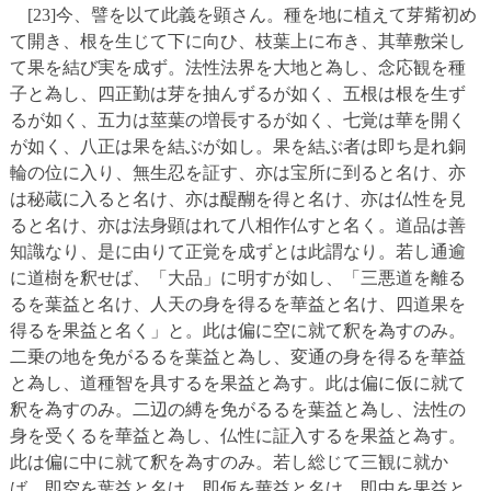
[23]今、譬を以て此義を顕さん。種を地に植えて芽觜初め
て開き、根を生じて下に向ひ、枝葉上に布き、其華敷栄し
て果を結び実を成ず。法性法界を大地と為し、念応観を種
子と為し、四正勤は芽を抽んずるが如く、五根は根を生ず
るが如く、五力は莖葉の増長するが如く、七覚は華を開く
が如く、八正は果を結ぶが如し。果を結ぶ者は即ち是れ銅
輪の位に入り、無生忍を証す、亦は宝所に到ると名け、亦
は秘蔵に入ると名け、亦は醍醐を得と名け、亦は仏性を見
ると名け、亦は法身顕はれて八相作仏すと名く。道品は善
知識なり、是に由りて正覚を成ずとは此謂なり。若し通逾
に道樹を釈せば、「大品」に明すが如し、「三悪道を離る
るを葉益と名け、人天の身を得るを華益と名け、四道果を
得るを果益と名く」と。此は偏に空に就て釈を為すのみ。
二乗の地を免がるるを葉益と為し、変通の身を得るを華益
と為し、道種智を具するを果益と為す。此は偏に仮に就て
釈を為すのみ。二辺の縛を免がるるを葉益と為し、法性の
身を受くるを華益と為し、仏性に証入するを果益と為す。
此は偏に中に就て釈を為すのみ。若し総じて三観に就か
ば、即空を葉益と名け、即仮を華益と名け、即中を果益と