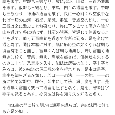
塞を破す。空即ち三観なり、故に歩渉、山壁、三百の通塞
を破す。仮即ち三観なり、乗馬、四百の通塞を破す。中即
ち三観なり、神通の通塞を破す。良に一心能く即空仮中な
れば一切の山河、石壁、衆魔、群道、皆虚空の如し、一心
三観は之に遊ぶこと無礙なり、終に下を去つて高きを陵ぎ
山を避けて谷に従はず、触応の諸塞、皆通じて無礙なるこ
とを以て、能く五百由旬を過ぎて宝所に到る。是を名けて
通と為す。通は本塞に対す、既に触応空の如くなれば則ち
復塞有ること無し。塞無くんば則ち通無し、若し塞無く通
無きに於て、苦集、無明、障蔽を起さば、但神通を失する
のみに非ず、又馬歩を失す、能破は所破の如く、字非字と
為るは、彼の虫道の偶三観の名を得れども、是虫は是字、
非字を知らざるか如し。若は一一の法、一一の能、一一の
所に於て皆即空、即仮、即中にして謗、縁、度を具す、是
を通無く塞無く雙べて通塞を照すと名く。是を、智者は字
非字を識ると為す。亦良医は得を知り失を知ると名く。
[4]無生の門に於て明かに通塞を識らば、余の法門に於て
も亦是の如し。