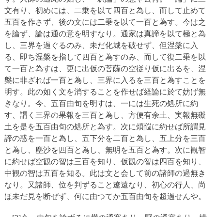
文有り、初めには、二乗を以て四百と為し、而して止めて
五百を作さず、後の文には二乗を以て一百と為す。今は之
を論ず、論は通の意を明すなり。通家は真諦を以て極と為
し、三界を過ぐるのみ、未だ化城を破せず、但涅槃に入
る、即ち涅槃を指して四百と為すのみ、而して復二乗を以
て一百と為すは、更に出仮の菩薩の空従り仮に出るを、涅
槃に非ざれば一百と為し、三界に入るを三百と為すことを
明す。此の如く文を消することを作せば経論に於て妨げ無
きなり。今、五百由旬を明すは、一には生死の処所に約
す、謂く三界の果報を三百と為し、方便有余土、実報無礙
土を是を五百由旬の処所と為す。次に煩悩に約せば所謂見
諦の惑を一百と為し、五下分を二百と為し、五上分を三百
と為し、塵沙を四百と為し、無明を五百と為す。次に観智
に約せば空観の智は三百を知り、仮観の智は四百を知り、
中観の智は五百を知る。此は文と会して前の諸師の過無き
なり。又諸師、位を判ずること遼遠なり、初心の行人、尚
ほ未だ見を断ぜず、何に由つてか五百由旬を超過せんや。