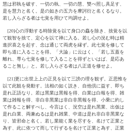
慧は邪執を破す、一切の執、一切の慧、雙べ照し具足す、
是を慧力と名く。是の如きの五力を摩訶衍と名くるなり。
若し入らざる者は七覚を用ひて均調せよ。
[20]心の浮動する時除覚を以て身口の麤を除き、捨覚を以
て観智を捨て、定心を以て禅に入る。若し心の況む時は精
進択喜之を起す、念は通じて両虎を縁ず。此七覚を修して
即ち道に入ることを得。「大論」に云はく、「若し五蓋を
離れ、専ら七覚を修して入ることを得ずといはば、是応あ
ること無し」と。若し入らざる者は八正道を修せよ。
[21]更に出世上上の正見を以て三謗の理を観ず。正思惟を
以て此観を発動す。法相の如く説き、自他倶に益す、即ち
是れ正語なり。若は黑業は黑報を得、白業は白報を得、雑
業は雑報を得、非白非黑業は非白非黑報を得、小乗に約し
て作ること解すべし、今言はく、況空は是れ黑業、出仮は
是れ白業、両兼ぬるは是れ雑業、中道は是れ非白非黑業な
り、皆邪命と名く。若し業能く業を尽すを、名けて正業と
為す、此に依つて而して行ずるを名けて正業と為す、正業