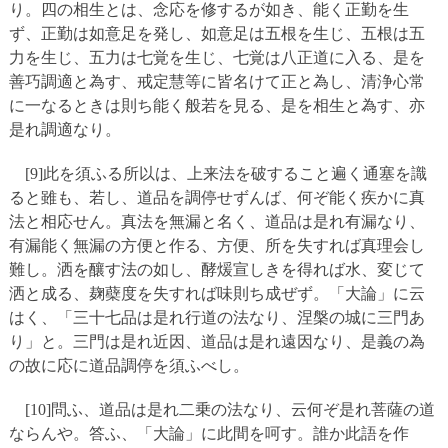
り。四の相生とは、念応を修するが如き、能く正勤を生
ず、正勤は如意足を発し、如意足は五根を生じ、五根は五
力を生じ、五力は七覚を生じ、七覚は八正道に入る、是を
善巧調適と為す、戒定慧等に皆名けて正と為し、清浄心常
に一なるときは則ち能く般若を見る、是を相生と為す、亦
是れ調適なり。
[9]此を須ふる所以は、上来法を破すること遍く通塞を識
ると雖も、若し、道品を調停せずんば、何ぞ能く疾かに真
法と相応せん。真法を無漏と名く、道品は是れ有漏なり、
有漏能く無漏の方便と作る、方便、所を失すれば真理会し
難し。洒を釀す法の如し、酵煖宣しきを得れば水、変じて
洒と成る、麹蘗度を失すれば味則ち成ぜず。「大論」に云
はく、「三十七品は是れ行道の法なり、涅槃の城に三門あ
り」と。三門は是れ近因、道品は是れ遠因なり、是義の為
の故に応に道品調停を須ふべし。
[10]問ふ、道品は是れ二乗の法なり、云何ぞ是れ菩薩の道
ならんや。答ふ、「大論」に此間を呵す。誰か此語を作