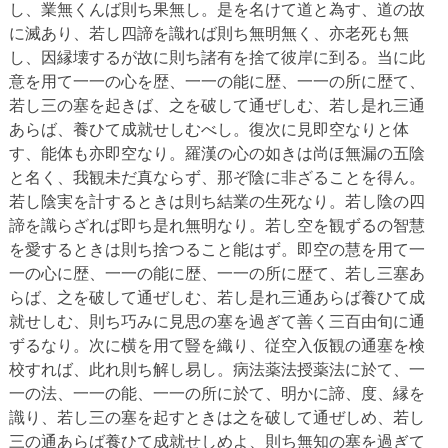
し、業無くんば則ち果無し。是を名けて道と為す、道の故
に滅あり、若し四諦を識れば則ち無明無く、亦老死も無
し、因縁壊するが故に則ち諸有を捨て彼岸に到る。当に此
意を用て一一の心を歴、一一の能に歴、一一の所に歴て、
若し三の塞を起きば、之を破して通ぜしむ、若し是れ三通
あらば、養ひて成就せしむべし。復次に見即空なりと体
す、能体も亦即空なり。羅漢の心の如きは尚ほ無漏の五陰
と名く、我観未だ真ならず、那ぞ陰に非ざることを得ん。
若し陰実を計するときは則ち結業の生死なり。若し陰の四
諦を識らざれば即ち是れ無明なり。若し空を観ずるの智慧
を愛するときは則ち捨つること能はず。即空の慧を用て一
一の心に歴、一一の能に歴、一一の所に歴て、若し三塞あ
らば、之を破して通ぜしむ、若し是れ三通あらば養ひて成
就せしむ、則ち巧みに見思の塞を過ぎて善く三百由旬に通
ずるなり。次に横を用て豎を織り、従空入仮観の通塞を検
校すれば、此れ則ち解し易し。病法薬法授薬法に於て、一
一の法、一一の能、一一の所に於て、明かに諦、度、縁を
識り、若し三の塞を起すときは之を破して通ぜしめ、若し
三の通あらば養ひて成就せしめよ、則ち無知の塞を過ぎて