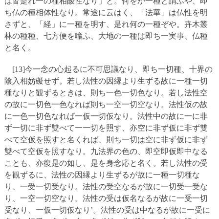
は皆是れ一の種相酸性なり」と。何をか一種と謂ふや、即
ち仏の種相体性なり。常途に云はく、「法華」は仏性を明
さずと、「経」に一種を明す、是れ何の一種ぞや。卉木叢
林の種種、七方便を喩ふ、大地の一種は即ち一実事、仏種
と名く。
[13]今一念の心起るに不可思議なり、即ち一切種、十界の
陰入相妨礙せず。若し法性の因縁より生ずる故に一種一切
種なりと観ずるときは、則ち一色一切色なり。若し法性空
の故に一切色一色なれば則ち一空一切空なり。法性仮の故
に一色一切色なれば一仮一切仮なり。法性中の故に一に非
ず一切に非ず雙べて一一切を照す、亦空に非ず仮に非ず雙
べて空仮を照すと名くれば、則ち一切は空に非ず仮に非ず
雙べて空仮を照すなり。九法界の色の、即空即仮即中なる
ことも、亦復是の如し、是を身念応と名く。若し法性の受
を観ずるに、法性の因縁より生ずるが故に一種一切種な
り、一受一切受なり。法性の受空なるが故に一切受一受な
り、一空一切空なり。法性の受は仮名なるが故に一受一切
受なり、一仮一切仮なり’。法性の受は中なるが故に一受に