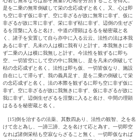
心若し無常ならば那ぞ無量の心相を分別することを得ん。
是を二乗の無常倒破して栄の念応成ずと名く。又、心は即
ち空に非ず仮に非ず、空に非ざるが故に無常に非ず、仮に
非ざるが故に常に非ず、栄に非ず枯に非ず、辺倒の生ぜざ
るを涅槃に入ると名け、中道の理顕はるるを秘密蔵と名
く、諸子を安置して自ら亦中に入る云云。法性の法は本我
あるに非ず、凡未の人は横に我有りと計す。本我無きに非
ず二乗の人は横に我無しと計す。今法性を観ずるに即ち
空、一切皆空にして空の中に我無し、是を凡未の倒破して
枯の念応成ずと名く。法性は即ち仮、一切皆仮なり、施設
自在にして滞らず、我の義具足す、是を二乗の倒破して栄
の念応成ずと名く。法の本際を観ずるに即ち空に非ず仮に
非ず、空に非ざるが故に我無きに非ず、仮に非ざるが故に
我に非ず、辺倒生ぜざるを涅槃に入ると名け、中間の理顕
はるるを秘密蔵と名く。
[15]倒を治するの法薬、其数四あり、法性の観智、之を名
けて念と為し、一諦三諦、之を名けて応と為す。一切即空
なれば諸倒栄枯も空寂ならざること無く、一切即仮なれば