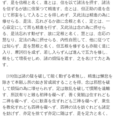
ず、是を信根と名く。進とは、信を以て諸法を摂す、諸法
を信ずるが故に倍策つて精進す。念とは、但正助の道を念
じて邪妄をして入ることを得しめず、又此法は精進の為に
修せらる、是法、忘れざるか故に念根と名く。定とは、一
心寂定にして而も精進を行ず、又此法は念の為に摂せら
る、是法忘れす動ぜす、故に定根と名く。慧とは、念応の
慧なり。定法の為に摂せらる、内性自照して、他に従つて
は知らず、是を慧根と名く。但五根を修するも亦能く道に
入り。摩訶衍を成ず。若し入らずんば進んで五力を修し、
根をして増長せしめ、諸の煩悩を遮す、之を名けて力と為
す。
[19]信は諸の疑を破して能く動ずる者無し。精進は懈怠を
除きて本願ふ所の如き皆成就することを得。念は邪想を破
して煩悩の為に壊せられず。定は散乱を破して慣閙を遠離
す、所説有りと雖も初禅を礙へず、善く覚観は住すれども
二禅を礙へず、心に歓喜を生ずれども三禅を礙へず、衆生
を教化すれども四禅を礙へず、四禅の法を妨ぐれども諸定
を妨げず、亦定を捨てず亦定に随はず、是を定力と名く。