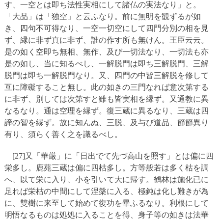
す、一空とは即ち法性実相にして諸仏の実法なり」と。
「大品」は「独空」と云ふなり。前に無明を観ずるが如
き、四句不可得なり、一空一切空にして四門分別の相を見
ず、縁に非ず真に非ず、誰の作す所も無けん。王臣云云。
是の如く空即ち無相、無作、及び一切法なり、一切法も亦
是の如し、当に知るべし、一解脱門は即ち三解脱門、三解
脱門は即ち一解脱門なり。又、四門の中皆三解脱を修して
互に障礙すること無し。此の如きの三門なれば意次第する
に非ず、別しては次第すと雖も皆実相を縁ず。又通教に異
なるなり。通は空理を縁ず。復三蔵に異るなり、三蔵は四
諦の智を縁ず。故に知んぬ、三脱、及与び道品、節節異り
有り、須らく善く之を識るべし。
[27]又「華厳」に「日出でて先づ高山を照す」とは偏に四
栄多し。鹿苑三蔵は偏に四枯多し。方等般若は多く枯を調
へ、以て栄に入り、小を引いて大に帰す。鶴林は施化已に
足れば栄枯の中間にして涅槃に入る、極鈍は化し難きが為
に、雙樹に来至して始めて復功を畢ふるなり。利根にして
明悟なるものは処処に入ることを得、身子等の如きは法華