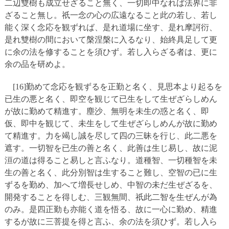
二辺雙樹も成立せざること無く、一切即中なれば法界に非
ざること無し。祇一念の心の広遠なること此の若し、若し
能く深く念応を観ずれば、是れ道場に坐す、是れ摩訶衍、
是れ雙樹の間において槃涅槃に入るなり、始終具足して更
に余の法を修することを須ひず。若し入らざる者は、更に
余の品を研めよ。
[16]勤めて念応を観ずるを正勤と名く、見思本より起るを
已生の悪と名く、即空を観じて已生をして生ぜざらしめん
が故に勤めて精進す。塵沙、無明を未生の惑と名く、即
仮、即中を観じて、未生をして生ぜざらしめんが故に勤め
て精進す。力を竭し誠を尽して四の三昧を行じ、此二悪を
遮す。一切智を已生の善と名く、此善は生じ易し、故に泥
洹の道は得ること易しと言ふなり。道種智、一切種智を未
生の善と名く、此分別智は生すること難し、空智の已に生
ずるを勤め、加へて増長せしめ、中智の未だ生ぜざるを、
開発することを得しむ、三観無間、祇此二智を生ぜんが為
のみ。是四正勤も亦能く道を悟る、故に一心に勤め、精進
するが故に三菩提を得と言ふ、余の法を須ひず。若し入ら