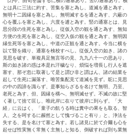
[2]今、由旬を論ずるに横の通塞あり。竪の通塞あり。横
とは具に三法に約す、苦集を塞と為し、道滅を通と為す、
無明十二因縁を塞と為し、無明滅するを通と為す、六蔽の
心を覆ふを塞と為し、六度を逋と為す。竪の通塞とは、見
思分段の生死を塞と為し、従仮入空の観を通と為す、無知
方便の生死を塞と為し、従空入仮の観を通と為す、無明因
縁生死等を塞と為し、中道の正観を通と為す。今当に横を
以て豎を織り、通塞を検校すべし。従仮入空の如き、諸の
見思を破す、単複具足無言等の見、九九八十一の思あり、
斯の如き諸の惑は本是れ汗穢なり、煩悩を増長し行人を遮
塞す、那ぞ忽に取著して是と謂ひ非と謂はん、諸の結業を
起して生死に漏落す、唯苦集配見て道滅を見ず。鴕に見思
の中の四諦を識らず、是事知らざるを名けて無明、乃至、
老死と為す、但、因縁を構へ、無明滅せず。不滅の故に堅
く著して捨て叵し、唯此岸に在りて彼岸に到らず。「大
経」に云はく、「童子の飢うる時は糞中の果をも取る、智
人、之を呵するに赧然として愧づること有り」と、浄法を
失する、是を名けて塞と為す。若し諸見に於て介爾も心を
起せば性実無く常無く主無しと知る、倒破すれば則ち業無