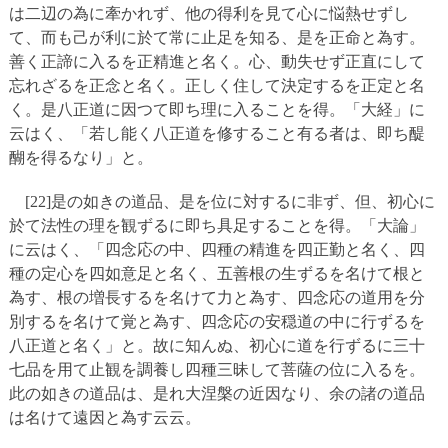
は二辺の為に牽かれず、他の得利を見て心に悩熱せずし
て、而も己が利に於て常に止足を知る、是を正命と為す。
善く正諦に入るを正精進と名く。心、動失せず正直にして
忘れざるを正念と名く。正しく住して決定するを正定と名
く。是八正道に因つて即ち理に入ることを得。「大経」に
云はく、「若し能く八正道を修すること有る者は、即ち醍
醐を得るなり」と。
[22]是の如きの道品、是を位に対するに非ず、但、初心に
於て法性の理を観ずるに即ち具足することを得。「大論」
に云はく、「四念応の中、四種の精進を四正勤と名く、四
種の定心を四如意足と名く、五善根の生ずるを名けて根と
為す、根の増長するを名けて力と為す、四念応の道用を分
別するを名けて覚と為す、四念応の安穏道の中に行ずるを
八正道と名く」と。故に知んぬ、初心に道を行ずるに三十
七品を用て止観を調養し四種三昧して菩薩の位に入るを。
此の如きの道品は、是れ大涅槃の近因なり、余の諸の道品
は名けて遠因と為す云云。