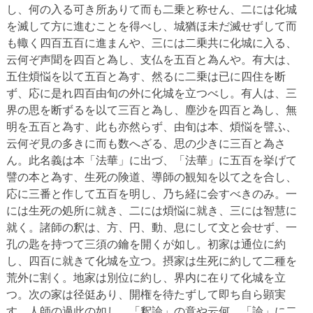
し、何の入る可き所ありて而も二乗と称せん、二には化城
を滅して方に進むことを得べし、城猶ほ未だ滅せずして而
も輙く四百五百に進まんや、三には二乗共に化城に入る、
云何ぞ声聞を四百と為し、支仏を五百と為んや。有大は、
五住煩悩を以て五百と為す、然るに二乗は已に四住を断
ず、応に是れ四百由旬の外に化城を立つべし。有人は、三
界の思を断ずるを以て三百と為し、塵沙を四百と為し、無
明を五百と為す、此も亦然らず、由旬は本、煩悩を譬ふ、
云何ぞ見の多きに而も数へざる、思の少きに三百と為さ
ん。此名義は本「法華」に出づ、「法華」に五百を挙げて
譬の本と為す、生死の険道、導師の観知を以て之を合し、
応に三番と作して五百を明し、乃ち経に会すべきのみ。一
には生死の処所に就き、二には煩悩に就き、三には智慧に
就く。諸師の釈は、方、円、動、息にして文と会せず、一
孔の匙を持つて三須の鑰を開くが如し。初家は通位に約
し、四百に就きて化城を立つ。摂家は生死に約して二種を
荒外に割く。地家は別位に約し、界内に在りて化城を立
つ。次の家は径侹あり、開権を待たずして即ち自ら顕実
す。人師の過此の如し、「釈論」の意や云何。「論」に二