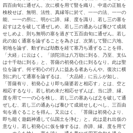
四百由旬に通ぜん。次に横を用て豎を織り、中道の正観を
検校せば、無明、法性、真縁等に於て、一一の法、一一の
能、一一の所に、明かに諦、縁、度を識り、若し三の塞を
起すは之を破して通ぜしめ、若し三の通あらば養ひて成就
せしめよ、則ち無明の塞を過ぎて五百由旬に通ぜん。若し
此の如く通塞を論ずることを為さば、次第して豎に六地、
初地を論ず、動ずれば劫数を経て塞乃ち通ずることを得。
「大経」に云はく。「須陀洹は八万劫に到る、乃至、支仏
は十千劫に到る」と、菩薩の初発心住に到るなり。此は聖
位を論ず、何ぞ初心の行人に益ある者あらんや。復次に横
別に約して通塞を論ずるは、「大品経」に云ふが如し、
「菩薩有り、初発心より即ち薩婆若と相応す」とは、空と
相応するなり。若し初め未だ相応せずんば、当に謗、縁、
度を用て一一の心を検し、若し三の塞あらば之を破して通
ぜしむ、若し三の通あらば養ひて成就せしむべし、三百由
旬を過ぐることを得ん。又云はく、「菩薩は初発心より、
即ち能く遊戯神通して仏国土を浄む」と。此は是れ出仮の
意なり。若し初発心に仮を修するは、亦諦、縁、度を用て