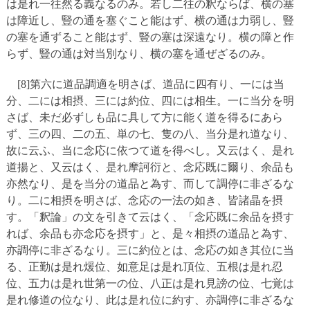
は是れ一往然る義なるのみ。若し二往の釈ならば、横の塞
は障近し、豎の通を塞ぐこと能はず、横の通は力弱し、豎
の塞を通ずること能はず、豎の塞は深遠なり。横の障と作
らず、豎の通は対当別なり、横の塞を通ぜざるのみ。
[8]第六に道品調適を明さば、道品に四有り、一には当
分、二には相摂、三には約位、四には相生。一に当分を明
さば、未だ必ずしも品に具して方に能く道を得るにあら
ず、三の四、二の五、単の七、隻の八、当分是れ道なり、
故に云ふ、当に念応に依つて道を得べし。又云はく、是れ
道揚と、又云はく、是れ摩訶衍と、念応既に爾り、余品も
亦然なり、是を当分の道品と為す、而して調停に非ざるな
り。二に相摂を明さば、念応の一法の如き、皆諸晶を摂
す。「釈論」の文を引きて云はく、「念応既に余品を摂す
れば、余品も亦念応を摂す」と、是々相摂の道品と為す、
亦調停に非ざるなり。三に約位とは、念応の如き其位に当
る、正勤は是れ煖位、如意足は是れ頂位、五根は是れ忍
位、五力は是れ世第一の位、八正は是れ見謗の位、七覚は
是れ修道の位なり、此は是れ位に約す、亦調停に非ざるな