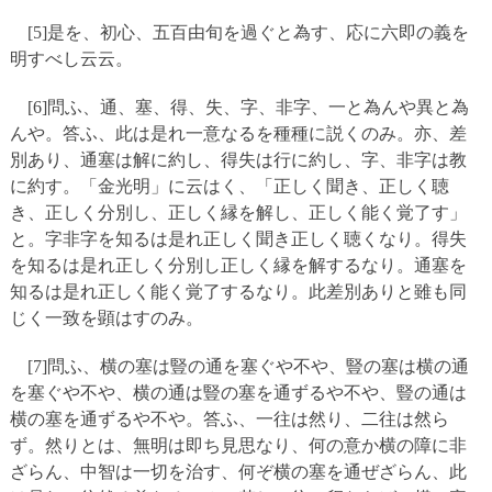
[5]是を、初心、五百由旬を過ぐと為す、応に六即の義を
明すべし云云。
[6]問ふ、通、塞、得、失、字、非字、一と為んや異と為
んや。答ふ、此は是れ一意なるを種種に説くのみ。亦、差
別あり、通塞は解に約し、得失は行に約し、字、非字は教
に約す。「金光明」に云はく、「正しく聞き、正しく聴
き、正しく分別し、正しく縁を解し、正しく能く覚了す」
と。字非字を知るは是れ正しく聞き正しく聴くなり。得失
を知るは是れ正しく分別し正しく縁を解するなり。通塞を
知るは是れ正しく能く覚了するなり。此差別ありと雖も同
じく一致を顕はすのみ。
[7]問ふ、横の塞は豎の通を塞ぐや不や、豎の塞は横の通
を塞ぐや不や、横の通は豎の塞を通ずるや不や、豎の通は
横の塞を通ずるや不や。答ふ、一往は然り、二往は然ら
ず。然りとは、無明は即ち見思なり、何の意か横の障に非
ざらん、中智は一切を治す、何ぞ横の塞を通ぜざらん、此