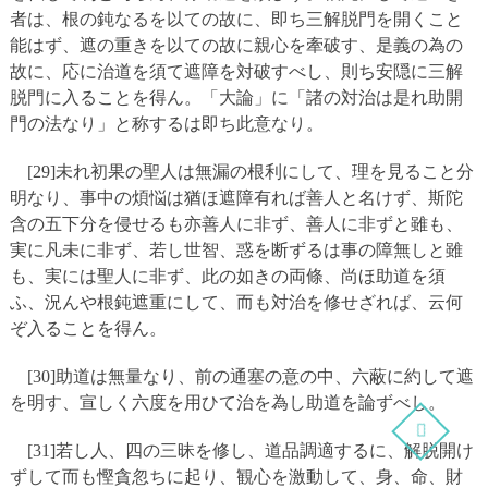
者は、根の鈍なるを以ての故に、即ち三解脱門を開くこと
能はず、遮の重きを以ての故に親心を牽破す、是義の為の
故に、応に治道を須て遮障を対破すべし、則ち安隠に三解
脱門に入ることを得ん。「大論」に「諸の対治は是れ助開
門の法なり」と称するは即ち此意なり。
[29]未れ初果の聖人は無漏の根利にして、理を見ること分
明なり、事中の煩悩は猶ほ遮障有れば善人と名けず、斯陀
含の五下分を侵せるも亦善人に非ず、善人に非ずと雖も、
実に凡未に非ず、若し世智、惑を断ずるは事の障無しと雖
も、実には聖人に非ず、此の如きの両條、尚ほ助道を須
ふ、況んや根鈍遮重にして、而も対治を修せざれば、云何
ぞ入ることを得ん。
[30]助道は無量なり、前の通塞の意の中、六蔽に約して遮
を明す、宣しく六度を用ひて治を為し助道を論ずべし。
[31]若し人、四の三昧を修し、道品調適するに、解脱開け
ずして而も慳貪忽ちに起り、観心を激動して、身、命、財