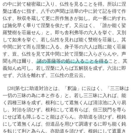
の中に於て秘密蔵に入り、仏性を見ることを得。所以に涅
槃は遙かに指す、八千の声聞は法華の中に於て記を得て作
仏す、秋収冬蔵して更に所作無きが如し。此一番に約すれ
ば施化早く畢りて涅槃を俟たず。又云はく、「誰か能く娑
羅雙樹を荘厳せん」と。即ち舎利弗等の六人を挙ぐ、又別
して如来を挙ぐ、若し仏性を見れば能く雙樹を荘厳し、其
中間に於て而も涅槃に入る、身子等の六人は既に能く荘厳
す、豈、仏性を見て其中間に於て涅槃に入らざらんや。声
聞も尚ほ爾り、
諸の菩薩等の処に入ることを得る
こと、其
義知んぬ可し。若し涅槃に入らば五解脱を成ず。六法に即
せず、六法を離れず、三仏性の意云云。
[28]第七に助道対治とは、「釈論」に云はく、「三三昧は
一切の三昧の為に本と作る」と。若し三三昧に入れば、能
く四種三昧を成ず。根利にして遮無くんば清涼池に入り易
し、対治を須ひず。根利にして遮有らば、但三脱門を専ら
にせば遮も障ふること能はざらん、亦助道を須ひず。根鈍
にして遮無くんば、但道品を用ひて調適するに即ち能く鈍
を転じて利と為らん、亦助道を須ひず。根鈍にして遮重き