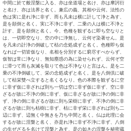
中間に於て般涅槃に入る、亦は坐道場と名け、亦は摩訶衍
と名け、亦は法界と名く。兼広の義、其相や云何。法性の
色は実に是れ浄に非ず、而も凡未は横に計して浄と為す、
是を顛倒と名く。実に不浄に非ず、二乗の人は横に不浄と
計す、是を顛倒と名く。今、色種を観ずるに即ち空なりと
は、一切即空なり、空の中に浄無し、云何ぞ染著せん。是
を凡未の計浄の倒破して枯の念処成ずと名く。色種即ち仮
なれば一切皆仮なり、名相を分別するに窮尽すべからず、
仮智は常に浄なり、無知塵惑の為に染せられず、云何ぞ空
に滞つて而も灰滅を取りて色は不浄なりと言はん。是を二
乗の不浄倒破して、栄の念処成ずと名く。是を八倒倶に破
して枯栄雙べ立すると名くるなり。色の本際を観ずるに空
に非ず仮に非ざれば則ち一切は空に非ず仮に非ず、空に非
ざるが故に不浄の倒に非ず、仮に非ざるが故に浄の倒に非
ず、浄の倒に非ざるが故に則ち栄樹に非ず、不浄の倒に非
ざるが故に則ち枯樹に非ず、枯に非ず栄に非ざれば則ち二
辺に非ず、辺無く中無きを乃ち中間と名く。仏は此理に会
するが故に涅槃と名く、亦是れ浄に非ず不浄に非ず、八倒
の生ぜざるを名けて涅槃と為す、是の如きの涅槃を秘密蔵