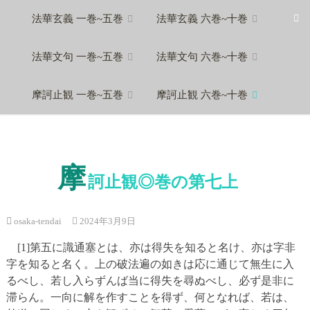
Skip
法華玄義 一巻~五巻
法華玄義 六巻~十巻
to
content
法華文句 一巻~五巻
法華文句 六巻~十巻
摩訶止観 一巻~五巻
摩訶止観 六巻~十巻
摩
訶止観◎巻の第七上
osaka-tendai
2024年3月9日
[1]第五に識通塞とは、亦は得失を知ると名け、亦は字非
字を知ると名く。上の破法遍の如きは応に通じて無生に入
るべし、若し入らずんば当に得失を尋ぬべし、必ず是非に
滞らん。一向に解を作すことを得ず、何となれば、若は、