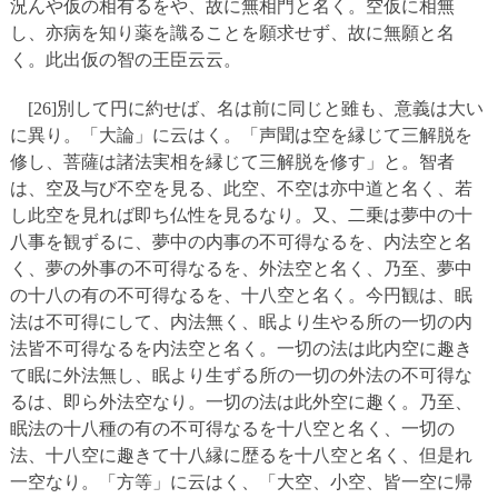
況んや仮の相有るをや、故に無相門と名く。空仮に相無
し、亦病を知り薬を識ることを願求せず、故に無願と名
く。此出仮の智の王臣云云。
[26]別して円に約せば、名は前に同じと雖も、意義は大い
に異り。「大論」に云はく。「声聞は空を縁じて三解脱を
修し、菩薩は諸法実相を縁じて三解脱を修す」と。智者
は、空及与び不空を見る、此空、不空は亦中道と名く、若
し此空を見れば即ち仏性を見るなり。又、二乗は夢中の十
八事を観ずるに、夢中の内事の不可得なるを、内法空と名
く、夢の外事の不可得なるを、外法空と名く、乃至、夢中
の十八の有の不可得なるを、十八空と名く。今円観は、眠
法は不可得にして、内法無く、眠より生やる所の一切の内
法皆不可得なるを内法空と名く。一切の法は此内空に趣き
て眠に外法無し、眠より生ずる所の一切の外法の不可得な
るは、即ら外法空なり。一切の法は此外空に趣く。乃至、
眠法の十八種の有の不可得なるを十八空と名く、一切の
法、十八空に趣きて十八縁に歴るを十八空と名く、但是れ
一空なり。「方等」に云はく、「大空、小空、皆一空に帰