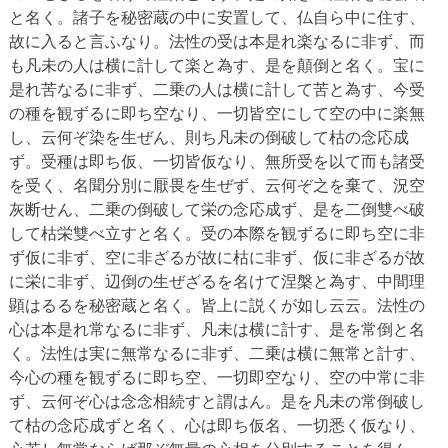
と名く。諸子を秘密蔵の中に安置して、仏自ら中に住す、
故に入ると言ふなり。法性の受は本是れ楽なるに非ず、而
も凡未の人は横に計して楽と為す、是を顛倒と名く。宝に
是れ苦なるに非ず、二乗の人は横に計して苦と為す、今受
の種を観ずるに即ち空なり、一切皆空にして空の中に楽無
し、云何ぞ染を生ぜん、則ち凡未の倒破して枯の念応成
ず。受種は即ち仮、一切皆仮なり、無所受を以て而も諸受
を受く、名聞分別に厭畏を生ぜず、云何ぞ之を棄て、況空
灰断せん、二乗の倒破して栄の念応成ず、是を二倒雙べ破
して枯栄雙べ立すと名く。受の本際を観ずるに即ち空に非
ず仮に非ず、空に非ざるが故に枯に非ず、仮に非ざるが故
に栄に非ず、辺倒の生ぜざるを名けて涅槃と為す、中間理
顕はるるを秘密蔵と名く。皆上に説くが如し云云。法性の
心は本是れ常なるに非ず、凡未は横に計す、是を常倒と名
く。法性は実に無常なるに非ず、二乗は横に無常と計す、
今心の種を観ずるに即ち空、一切即空なり、空の中常に非
ず、云何ぞ心は念念相続すと謂はん。是を凡未の常倒破し
て枯の念応成ずと名く、心は即ち仮名、一切悉く仮なり、