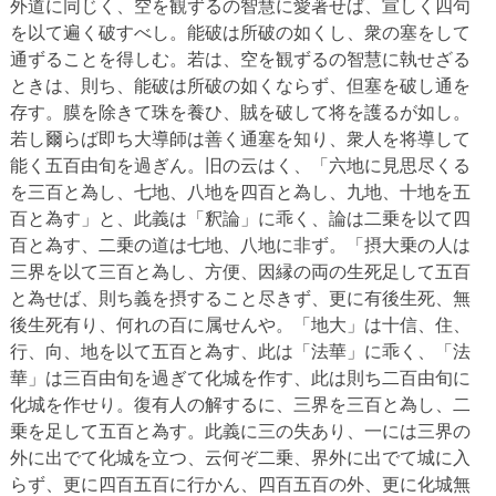
外道に同じく、空を観ずるの智慧に愛著せば、宣しく四句
を以て遍く破すべし。能破は所破の如くし、衆の塞をして
通ずることを得しむ。若は、空を観ずるの智慧に執せざる
ときは、則ち、能破は所破の如くならず、但塞を破し通を
存す。膜を除きて珠を養ひ、賊を破して将を護るが如し。
若し爾らば即ち大導師は善く通塞を知り、衆人を将導して
能く五百由旬を過ぎん。旧の云はく、「六地に見思尽くる
を三百と為し、七地、八地を四百と為し、九地、十地を五
百と為す」と、此義は「釈論」に乖く、論は二乗を以て四
百と為す、二乗の道は七地、八地に非ず。「摂大乗の人は
三界を以て三百と為し、方便、因縁の両の生死足して五百
と為せば、則ち義を摂すること尽きず、更に有後生死、無
後生死有り、何れの百に属せんや。「地大」は十信、住、
行、向、地を以て五百と為す、此は「法華」に乖く、「法
華」は三百由旬を過ぎて化城を作す、此は則ち二百由旬に
化城を作せり。復有人の解するに、三界を三百と為し、二
乗を足して五百と為す。此義に三の失あり、一には三界の
外に出でて化城を立つ、云何ぞ二乗、界外に出でて城に入
らず、更に四百五百に行かん、四百五百の外、更に化城無