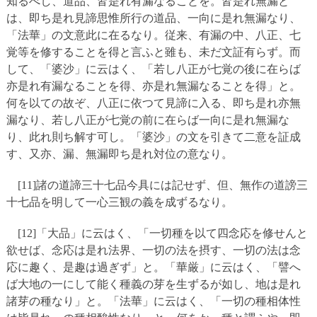
知るべし、道品、皆是れ有漏なることを。皆是れ無漏と
は、即ち是れ見諦思惟所行の道品、一向に是れ無漏なり、
「法華」の文意此に在るなり。従来、有漏の中、八正、七
覚等を修することを得と言ふと雖も、未だ文証有らず。而
して、「婆沙」に云はく、「若し八正が七覚の後に在らば
亦是れ有漏なることを得、亦是れ無漏なることを得」と。
何を以ての故ぞ、八正に依つて見諦に入る、即ち是れ亦無
漏なり、若し八正が七覚の前に在らば一向に是れ無漏な
り、此れ則ち解す可し。「婆沙」の文を引きて二意を証成
す、又亦、漏、無漏即ち是れ対位の意なり。
[11]諸の道諦三十七品今具には記せず、但、無作の道謗三
十七品を明して一心三観の義を成ずるなり。
[12]「大品」に云はく、「一切種を以て四念応を修せんと
欲せば、念応は是れ法界、一切の法を摂す、一切の法は念
応に趣く、是趣は過ぎず」と。「華厳」に云はく、「譬へ
ば大地の一にして能く種義の芽を生ずるが如し、地は是れ
諸芽の種なり」と。「法華」に云はく、「一切の種相体性