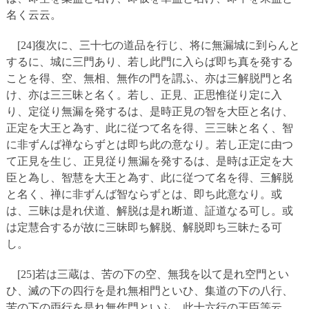
名く云云。
[24]復次に、三十七の道品を行じ、将に無漏城に到らんと
するに、城に三門あり、若し此門に入らば即ち真を発する
ことを得、空、無相、無作の門を謂ふ、亦は三解脱門と名
け、亦は三三昧と名く。若し、正見、正思惟従り定に入
り、定従り無漏を発するは、是時正見の智を大臣と名け、
正定を大王と為す、此に従つて名を得、三三昧と名く、智
に非ずんば禅ならずとは即ち此の意なり。若し正定に由つ
て正見を生じ、正見従り無漏を発するは、是時は正定を大
臣と為し、智慧を大王と為す、此に従つて名を得、三解脱
と名く、禅に非ずんば智ならずとは、即ち此意なり。或
は、三昧は是れ伏道、解脱は是れ断道、証道なる可し。或
は定慧合するが故に三昧即ち解脱、解脱即ち三昧たる可
し。
[25]若は三蔵は、苦の下の空、無我を以て是れ空門とい
ひ、滅の下の四行を是れ無相門といひ、集道の下の八行、
苦の下の両行を是れ無作門といふ、此十六行の王臣等云