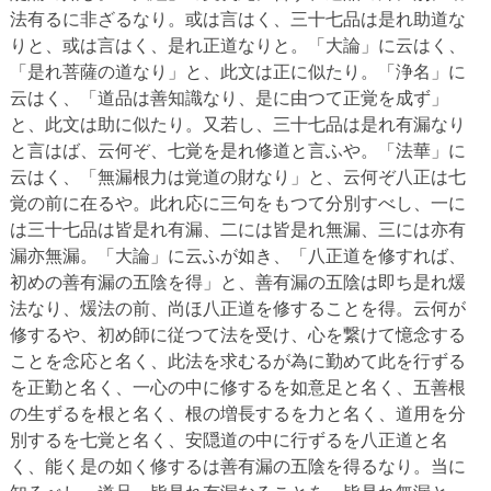
法有るに非ざるなり。或は言はく、三十七品は是れ助道な
りと、或は言はく、是れ正道なりと。「大論」に云はく、
「是れ菩薩の道なり」と、此文は正に似たり。「浄名」に
云はく、「道品は善知識なり、是に由つて正覚を成ず」
と、此文は助に似たり。又若し、三十七品は是れ有漏なり
と言はば、云何ぞ、七覚を是れ修道と言ふや。「法華」に
云はく、「無漏根力は覚道の財なり」と、云何ぞ八正は七
覚の前に在るや。此れ応に三句をもつて分別すべし、一に
は三十七品は皆是れ有漏、二には皆是れ無漏、三には亦有
漏亦無漏。「大論」に云ふが如き、「八正道を修すれば、
初めの善有漏の五陰を得」と、善有漏の五陰は即ち是れ煖
法なり、煖法の前、尚ほ八正道を修することを得。云何が
修するや、初め師に従つて法を受け、心を繋けて憶念する
ことを念応と名く、此法を求むるが為に勤めて此を行ずる
を正勤と名く、一心の中に修するを如意足と名く、五善根
の生ずるを根と名く、根の増長するを力と名く、道用を分
別するを七覚と名く、安隠道の中に行ずるを八正道と名
く、能く是の如く修するは善有漏の五陰を得るなり。当に