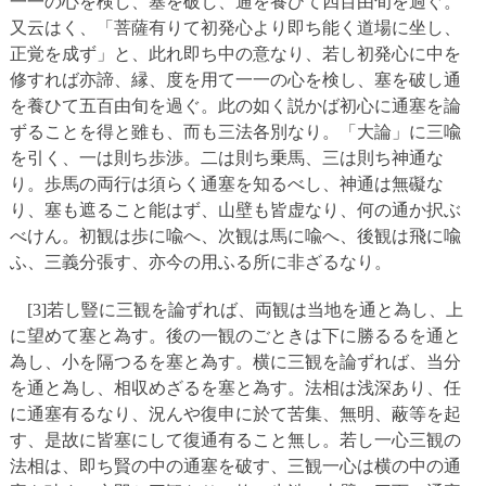
一一の心を検し、塞を破し、通を養ひて四百由旬を過ぐ。
又云はく、「菩薩有りて初発心より即ち能く道場に坐し、
正覚を成ず」と、此れ即ち中の意なり、若し初発心に中を
修すれば亦諦、縁、度を用て一一の心を検し、塞を破し通
を養ひて五百由旬を過ぐ。此の如く説かば初心に通塞を論
ずることを得と雖も、而も三法各別なり。「大論」に三喩
を引く、一は則ち歩渉。二は則ち乗馬、三は則ち神通な
り。歩馬の両行は須らく通塞を知るべし、神通は無礙な
り、塞も遮ること能はず、山壁も皆虚なり、何の通か択ぶ
べけん。初観は歩に喩へ、次観は馬に喩へ、後観は飛に喩
ふ、三義分張す、亦今の用ふる所に非ざるなり。
[3]若し豎に三観を論ずれば、両観は当地を通と為し、上
に望めて塞と為す。後の一観のごときは下に勝るるを通と
為し、小を隔つるを塞と為す。横に三観を論ずれば、当分
を通と為し、相収めざるを塞と為す。法相は浅深あり、任
に通塞有るなり、況んや復申に於て苦集、無明、蔽等を起
す、是故に皆塞にして復通有ること無し。若し一心三観の
法相は、即ち賢の中の通塞を破す、三観一心は横の中の通