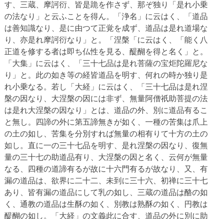
す、三蔵、摩訶衍、皆是跪を作さず、那ぞ独り「是れ小乗
の法なり」と云ふことを得ん。「浄名」に云はく、「道品
は善知識なり、是に由つて正覚を成ず、道品は是れ道場な
り、亦是れ摩訶衍なり」と。「涅槃「に云はく、「能く八
正道を修する者は即ち仏性を見る、醍醐を得と名く」と。
「大集」に云はく、「三十七品は是れ菩薩の宝炬陀羅尼な
り」と。此の如き等の経皆道品を明す、何れの時か独り是
れ小乗なる。若し「大経」に云はく、「三十七品は是れ涅
槃の因なり、大涅槃の因には非ず、無量阿僧祇助菩提の法
は是れ大涅槃の因なり」とは、道品の外、別に道品有るこ
と無し。四諦の外に第五諦無きが如く、一種の苦集は爪上
の土の如し、苦集を分別すれば無量の相有りて十方の土の
如し。直に一の三十七品を明す、是れ涅槃の因なり、復無
量の三十七の助道品有り、大涅槃の因と名く、云何が無量
なる、四種の道諦有るが故に十六門有るが故なり、又、有
漏の道品は、欲界に二十二、未到に三十六、初禅に三十七
あり、皆有漏の道品にして乳の如し、三蔵の道品は酪の如
く、通教の道品は生酥の如く、別教は熟酥の如く、円教は
醍醐の如し。「大経」の文義此に合す、道品の外に別に助